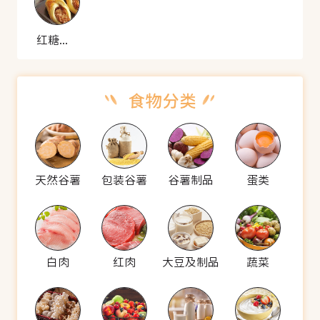
红糖芋头酥
天然谷薯
包装谷薯
谷薯制品
蛋类
白肉
红肉
大豆及制品
蔬菜