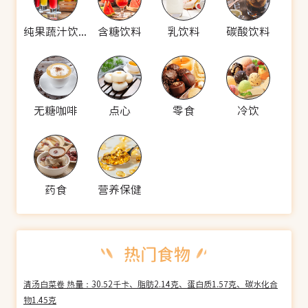
纯果蔬汁饮料
含糖饮料
乳饮料
碳酸饮料
无糖咖啡
点心
零食
冷饮
药食
营养保健
清汤白菜卷 热量：30.52千卡、脂肪2.14克、蛋白质1.57克、碳水化合
物1.45克