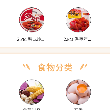
2.PM 韩式炒年糕(碗装)
2.PM 香辣年糕(袋装)