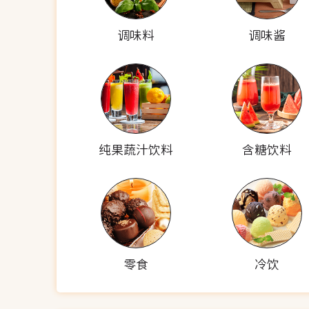
调味料
调味酱
纯果蔬汁饮料
含糖饮料
零食
冷饮