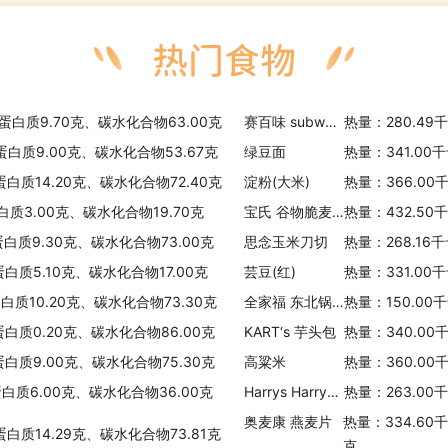
、蛋白质9.70克、碳水化合物63.00克
赛百味 subway 蒜蓉面包(6 inch)
热量：280.49
蛋白质9.00克、碳水化合物53.67克
绿豆面
热量：341.00
蛋白质14.20克、碳水化合物72.40克
淀粉(大米)
热量：366.00
白质3.00克、碳水化合物19.70克
宝氏 谷物脆麦片
热量：432.50
蛋白质9.30克、碳水化合物73.00克
思念玉米刀切
热量：268.16
蛋白质5.10克、碳水化合物17.00克
芸豆(红)
热量：331.00
蛋白质10.20克、碳水化合物73.30克
全家福 东北锅贴(猪肉胡萝卜玉米)
热量：150.00
蛋白质0.20克、碳水化合物86.00克
KART‘s 芋头包
热量：340.00
蛋白质9.00克、碳水化合物75.30克
高粱米
热量：360.00
蛋白质6.00克、碳水化合物36.00克
Harrys Harrys谷物切片面包
热量：263.00
奥麦康 燕麦片
热量：334.60
蛋白质14.29克、碳水化合物73.81克
克