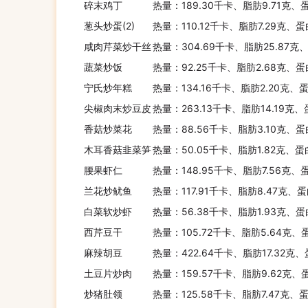
碎末鸡丁
热量：189.30千卡、脂肪9.71克、
葱头炒蛋(2)
热量：110.12千卡、脂肪7.29克、
咸肉芹菜炒干丝
热量：304.69千卡、脂肪25.87克
蔬菜炒饭
热量：92.25千卡、脂肪2.68克、蛋
宁氏炒年糕
热量：134.16千卡、脂肪2.20克、蛋
尖椒肉末炒豆皮
热量：263.13千卡、脂肪14.19克、
香菇炒菜花
热量：88.56千卡、脂肪3.10克、蛋
木耳香菇韭菜笋
热量：50.05千卡、脂肪1.82克、蛋
腰果虾仁
热量：148.95千卡、脂肪7.56克、
兰花炒鱿鱼
热量：117.91千卡、脂肪8.47克、
白菜软炒虾
热量：56.38千卡、脂肪1.93克、蛋
西芹豆干
热量：105.72千卡、脂肪5.64克、
麻辣胡豆
热量：422.64千卡、脂肪17.32克、
土豆片炒肉
热量：159.57千卡、脂肪9.62克、
炒猪肚领
热量：125.58千卡、脂肪7.47克、蛋