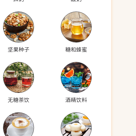
坚果种子
糖和蜂蜜
无糖茶饮
酒精饮料