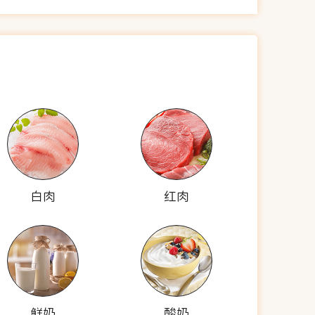
白肉
红肉
鲜奶
酸奶