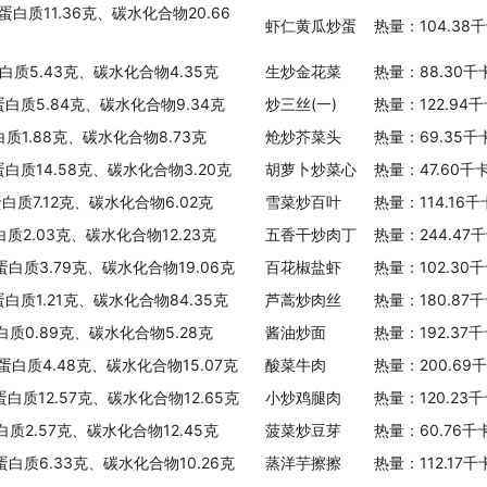
蛋白质11.36克、碳水化合物20.66
虾仁黄瓜炒蛋
热量：104.38
白质5.43克、碳水化合物4.35克
生炒金花菜
热量：88.30千
蛋白质5.84克、碳水化合物9.34克
炒三丝(一)
热量：122.94
白质1.88克、碳水化合物8.73克
炝炒芥菜头
热量：69.35千
蛋白质14.58克、碳水化合物3.20克
胡萝卜炒菜心
热量：47.60千
蛋白质7.12克、碳水化合物6.02克
雪菜炒百叶
热量：114.16
白质2.03克、碳水化合物12.23克
五香干炒肉丁
热量：244.47
、蛋白质3.79克、碳水化合物19.06克
百花椒盐虾
热量：102.30
蛋白质1.21克、碳水化合物84.35克
芦蒿炒肉丝
热量：180.87
白质0.89克、碳水化合物5.28克
酱油炒面
热量：192.37
、蛋白质4.48克、碳水化合物15.07克
酸菜牛肉
热量：200.69
蛋白质12.57克、碳水化合物12.65克
小炒鸡腿肉
热量：120.23
白质2.57克、碳水化合物12.45克
菠菜炒豆芽
热量：60.76千
、蛋白质6.33克、碳水化合物10.26克
蒸洋芋擦擦
热量：112.17