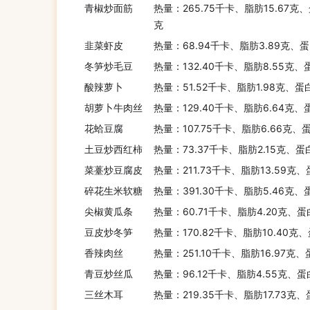
青椒炒面筋
热量：265.75千卡、脂肪15.67克、
克
韭菜虾皮
热量：68.94千卡、脂肪3.89克、蛋
冬笋炒毛豆
热量：132.40千卡、脂肪8.55克、
酸辣萝卜
热量：51.52千卡、脂肪1.98克、蛋
胡萝卜牛肉丝
热量：129.40千卡、脂肪6.64克、
花蛤豆腐
热量：107.75千卡、脂肪6.66克、
土豆炒西红柿
热量：73.37千卡、脂肪2.15克、蛋
菜薹炒豆腐皮
热量：211.73千卡、脂肪13.59克
碎花生米软糖
热量：391.30千卡、脂肪5.46克、
尖椒黄瓜条
热量：60.71千卡、脂肪4.20克、蛋
豆皮炒冬笋
热量：170.82千卡、脂肪10.40克
香辣肉丝
热量：251.10千卡、脂肪16.97克、
青豆炒丝瓜
热量：96.12千卡、脂肪4.55克、蛋
三丝木耳
热量：219.35千卡、脂肪17.73克