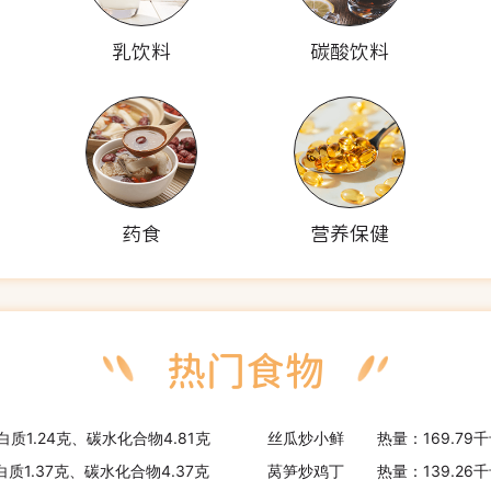
乳饮料
碳酸饮料
药食
营养保健
白质1.24克、碳水化合物4.81克
丝瓜炒小鲜
热量：169.79
白质1.37克、碳水化合物4.37克
莴笋炒鸡丁
热量：139.26