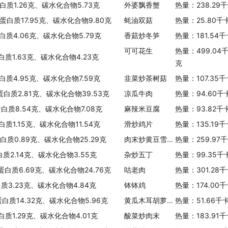
白质1.26克、碳水化合物5.73克
外婆飘香蟹
热量：238.29
、蛋白质17.95克、碳水化合物9.80克
蚝油双菇
热量：25.80千
白质4.06克、碳水化合物5.79克
香菇炒冬笋
热量：181.54
可可花生
热量：499.04
白质1.63克、碳水化合物4.23克
克
白质4.95克、碳水化合物7.59克
韭菜炒茶树菇
热量：107.35
蛋白质2.81克、碳水化合物39.53克
凉瓜牛肉
热量：94.60千
蛋白质8.54克、碳水化合物7.08克
麻辣米豆腐
热量：93.82千
白质1.15克、碳水化合物11.54克
滑炒鸡片
热量：135.19
蛋白质0.89克、碳水化合物25.29克
肉末炒黄豆雪里蕻
热量：259.97
白质2.14克、碳水化合物3.55克
杂炒五丁
热量：99.35千
、蛋白质6.69克、碳水化合物24.76克
咕老肉
热量：301.28
白质3.23克、碳水化合物4.84克
钵钵鸡
热量：174.00
蛋白质14.32克、碳水化合物5.96克
黄瓜木耳胡萝卜丝
热量：51.66千
白质1.29克、碳水化合物4.01克
酸菜炒肉末
热量：183.91