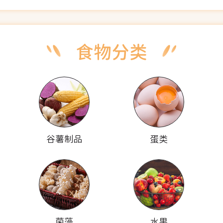
谷薯制品
蛋类
菌藻
水果