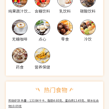
纯果蔬汁饮料
含糖饮料
乳饮料
碳酸饮料
无糖咖啡
点心
零食
冷饮
药食
营养保健
煎烧虾饼 热量：133.84千卡、脂肪4.60克、蛋白质13.49克、碳水化合
物10.09克