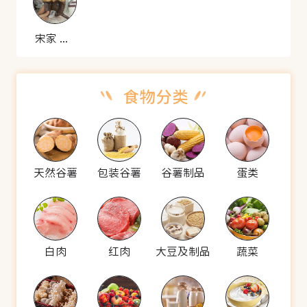
宋家 香思尾
天然谷薯
包装谷薯
谷薯制品
蛋类
白肉
红肉
大豆及制品
蔬菜