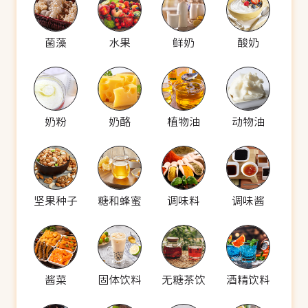
菌藻
水果
鲜奶
酸奶
奶粉
奶酪
植物油
动物油
坚果种子
糖和蜂蜜
调味料
调味酱
酱菜
固体饮料
无糖茶饮
酒精饮料