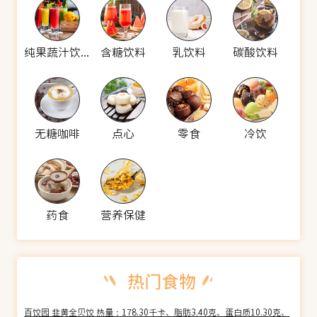
纯果蔬汁饮料
含糖饮料
乳饮料
碳酸饮料
无糖咖啡
点心
零食
冷饮
药食
营养保健
百饺园 韭黄全贝饺 热量：178.30千卡、脂肪3.40克、蛋白质10.30克、