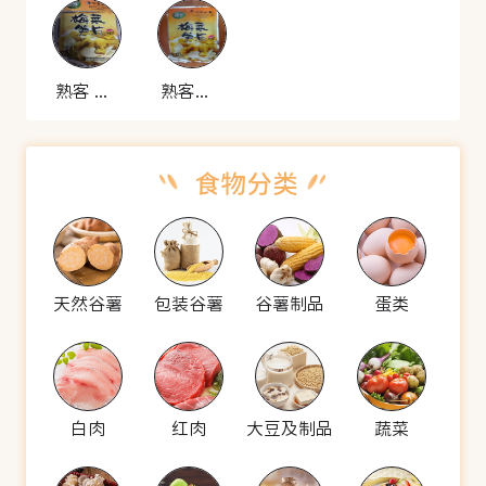
熟客 梅菜笋片
熟客梅菜笋片
天然谷薯
包装谷薯
谷薯制品
蛋类
白肉
红肉
大豆及制品
蔬菜