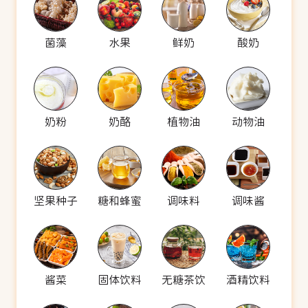
菌藻
水果
鲜奶
酸奶
奶粉
奶酪
植物油
动物油
坚果种子
糖和蜂蜜
调味料
调味酱
酱菜
固体饮料
无糖茶饮
酒精饮料