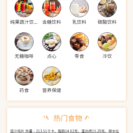
纯果蔬汁饮料
含糖饮料
乳饮料
碳酸饮料
无糖咖啡
点心
零食
冷饮
药食
营养保健
茄汁鸡片 热量：213.51千卡、脂肪14.62克、蛋白质15.20克、碳水化