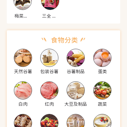
梅菜烧肉包
三全 大块肉解馋包(梅菜烧肉包)
天然谷薯
包装谷薯
谷薯制品
蛋类
白肉
红肉
大豆及制品
蔬菜