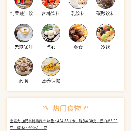
纯果蔬汁饮料
含糖饮料
乳饮料
碳酸饮料
无糖咖啡
点心
零食
冷饮
药食
营养保健
宝嘉力 加钙核桃燕麦片 热量：404.88千卡、脂肪4.30克、蛋白质6.30
克、碳水化合物84.00克