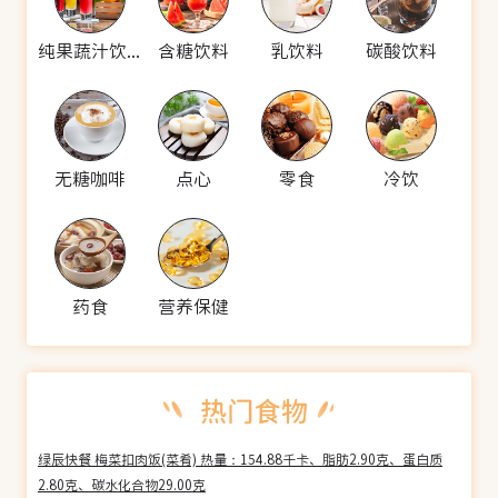
纯果蔬汁饮料
含糖饮料
乳饮料
碳酸饮料
无糖咖啡
点心
零食
冷饮
药食
营养保健
绿辰快餐 梅菜扣肉饭(菜肴) 热量：154.88千卡、脂肪2.90克、蛋白质
2.80克、碳水化合物29.00克