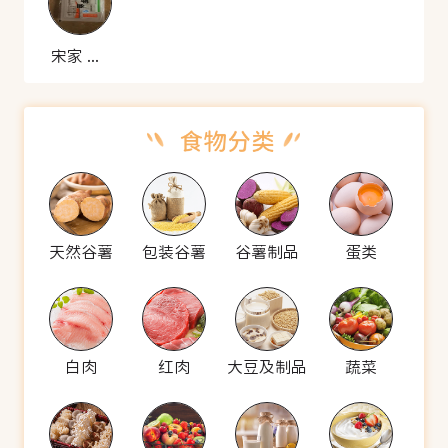
宋家 魔芋丝
天然谷薯
包装谷薯
谷薯制品
蛋类
白肉
红肉
大豆及制品
蔬菜