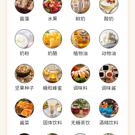
菌藻
水果
鲜奶
酸奶
奶粉
奶酪
植物油
动物油
坚果种子
糖和蜂蜜
调味料
调味酱
酱菜
固体饮料
无糖茶饮
酒精饮料