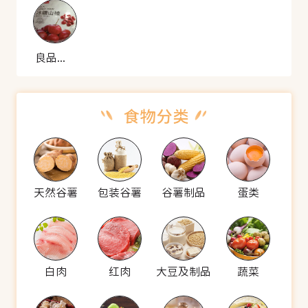
良品铺子 冰糖山楂
天然谷薯
包装谷薯
谷薯制品
蛋类
白肉
红肉
大豆及制品
蔬菜