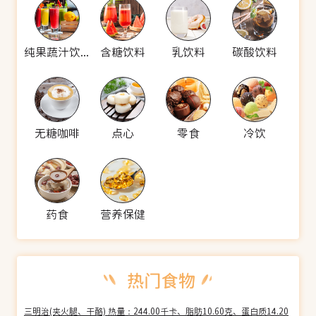
纯果蔬汁饮料
含糖饮料
乳饮料
碳酸饮料
无糖咖啡
点心
零食
冷饮
药食
营养保健
三明治(夹火腿、干酪) 热量：244.00千卡、脂肪10.60克、蛋白质14.20