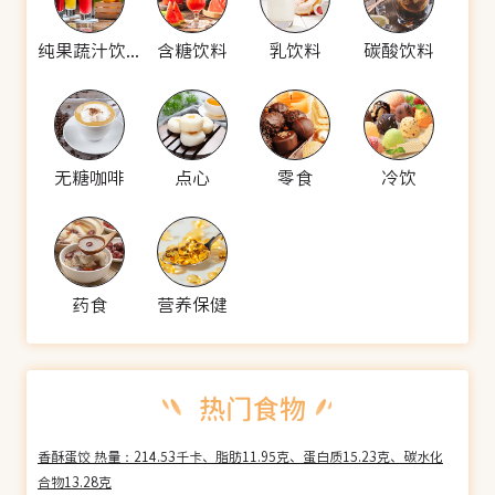
纯果蔬汁饮料
含糖饮料
乳饮料
碳酸饮料
无糖咖啡
点心
零食
冷饮
药食
营养保健
香酥蛋饺 热量：214.53千卡、脂肪11.95克、蛋白质15.23克、碳水化
合物13.28克