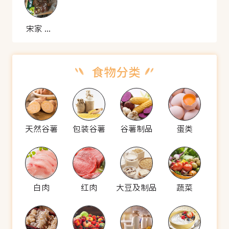
宋家 猪蹄王
天然谷薯
包装谷薯
谷薯制品
蛋类
白肉
红肉
大豆及制品
蔬菜