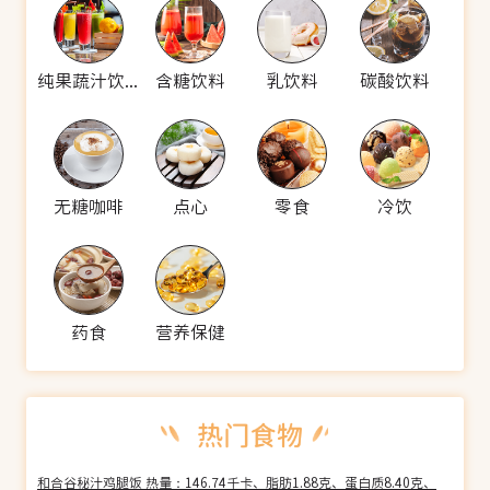
纯果蔬汁饮料
含糖饮料
乳饮料
碳酸饮料
无糖咖啡
点心
零食
冷饮
药食
营养保健
和合谷秘汁鸡腿饭 热量：146.74千卡、脂肪1.88克、蛋白质8.40克、