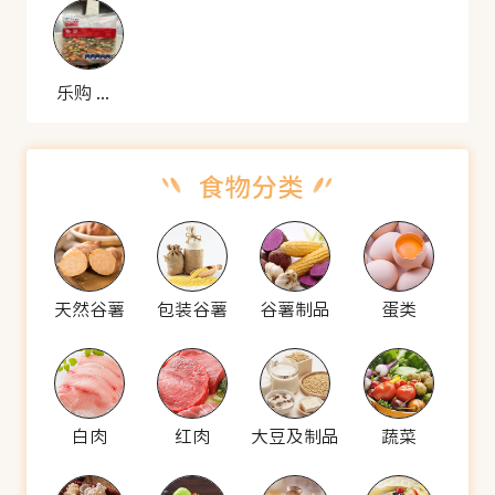
乐购 冷冻杂菜
天然谷薯
包装谷薯
谷薯制品
蛋类
白肉
红肉
大豆及制品
蔬菜