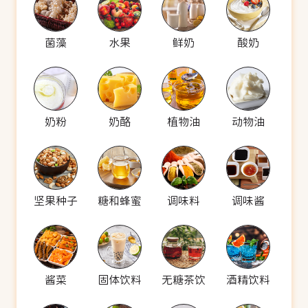
菌藻
水果
鲜奶
酸奶
奶粉
奶酪
植物油
动物油
坚果种子
糖和蜂蜜
调味料
调味酱
酱菜
固体饮料
无糖茶饮
酒精饮料