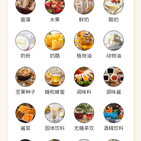
菌藻
水果
鲜奶
酸奶
奶粉
奶酪
植物油
动物油
坚果种子
糖和蜂蜜
调味料
调味酱
酱菜
固体饮料
无糖茶饮
酒精饮料