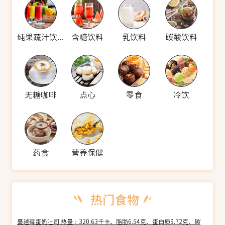
纯果蔬汁饮料
含糖饮料
乳饮料
碳酸饮料
无糖咖啡
点心
零食
冷饮
药食
营养保健
蔓越莓蛋奶吐司 热量：320.63千卡、脂肪6.54克、蛋白质9.72克、碳