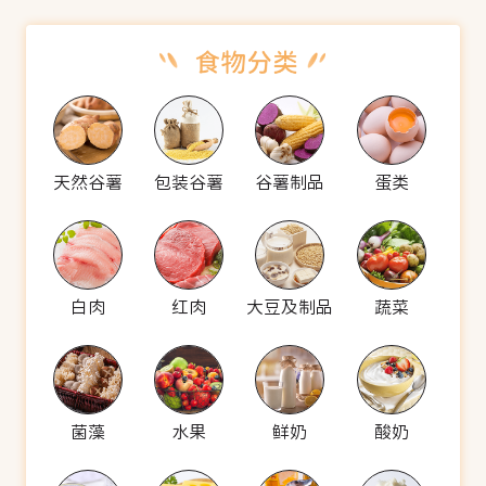
天然谷薯
包装谷薯
谷薯制品
蛋类
白肉
红肉
大豆及制品
蔬菜
菌藻
水果
鲜奶
酸奶