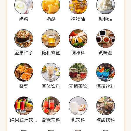
奶粉
奶酪
植物油
动物油
坚果种子
糖和蜂蜜
调味料
调味酱
酱菜
固体饮料
无糖茶饮
酒精饮料
纯果蔬汁饮料
含糖饮料
乳饮料
碳酸饮料