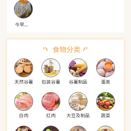
今早绿点 腊味芋头糕
天然谷薯
包装谷薯
谷薯制品
蛋类
白肉
红肉
大豆及制品
蔬菜