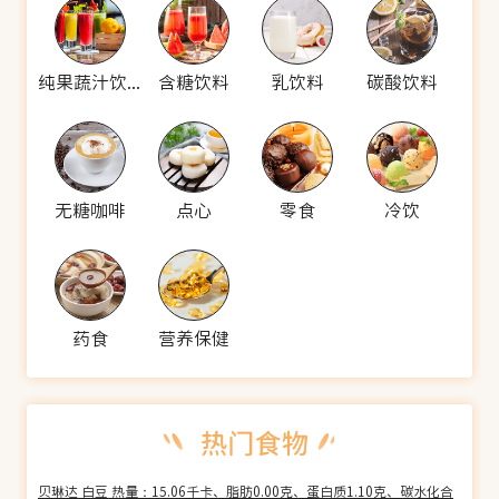
纯果蔬汁饮料
含糖饮料
乳饮料
碳酸饮料
无糖咖啡
点心
零食
冷饮
药食
营养保健
贝琳达 白豆 热量：15.06千卡、脂肪0.00克、蛋白质1.10克、碳水化合