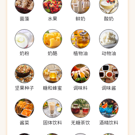
菌藻
水果
鲜奶
酸奶
奶粉
奶酪
植物油
动物油
坚果种子
糖和蜂蜜
调味料
调味酱
酱菜
固体饮料
无糖茶饮
酒精饮料