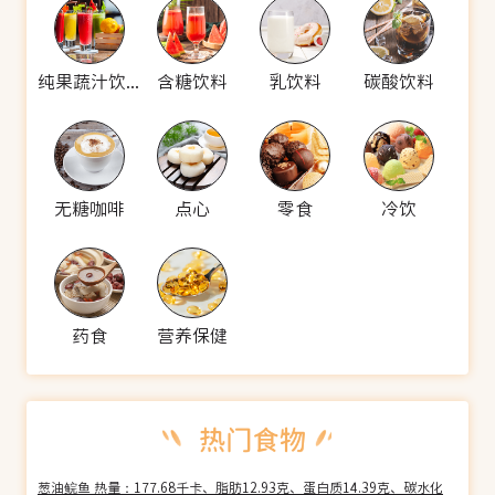
纯果蔬汁饮料
含糖饮料
乳饮料
碳酸饮料
无糖咖啡
点心
零食
冷饮
药食
营养保健
葱油鲩鱼 热量：177.68千卡、脂肪12.93克、蛋白质14.39克、碳水化