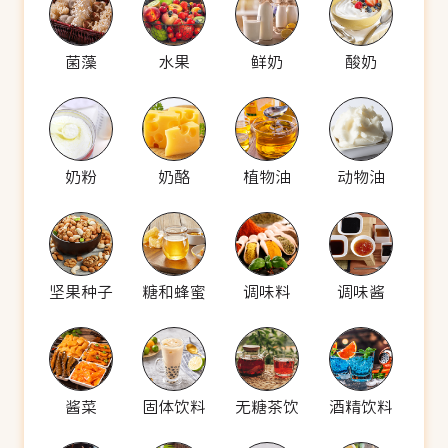
菌藻
水果
鲜奶
酸奶
奶粉
奶酪
植物油
动物油
坚果种子
糖和蜂蜜
调味料
调味酱
酱菜
固体饮料
无糖茶饮
酒精饮料