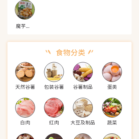
魔芋素虾仁 魔芋虾仁
天然谷薯
包装谷薯
谷薯制品
蛋类
白肉
红肉
大豆及制品
蔬菜