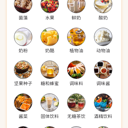
菌藻
水果
鲜奶
酸奶
奶粉
奶酪
植物油
动物油
坚果种子
糖和蜂蜜
调味料
调味酱
酱菜
固体饮料
无糖茶饮
酒精饮料