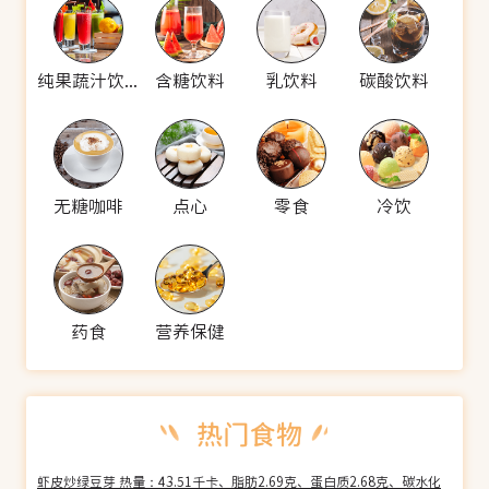
纯果蔬汁饮料
含糖饮料
乳饮料
碳酸饮料
无糖咖啡
点心
零食
冷饮
药食
营养保健
虾皮炒绿豆芽 热量：43.51千卡、脂肪2.69克、蛋白质2.68克、碳水化