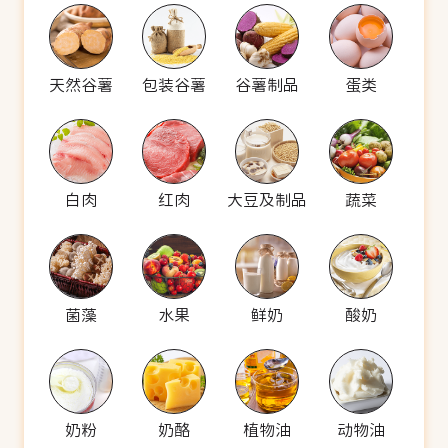
天然谷薯
包装谷薯
谷薯制品
蛋类
白肉
红肉
大豆及制品
蔬菜
菌藻
水果
鲜奶
酸奶
奶粉
奶酪
植物油
动物油