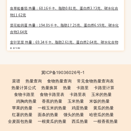
虫草烩番茄 热量：60.16千卡、脂肪0.81克、蛋白质3.73克、碳水化合
物11.62克
菜花烩鸽蛋 热量：194.05千卡、脂肪17.25克、蛋白质6.59克、碳水化
合物3.64克
金针苋菜 热量：69.34千卡、脂肪2.61克、蛋白质2.64克、碳水化合物
8.87克
三鲜凤羹 热量：39.52千卡、脂肪1.44克、蛋白质4.82克、碳水化合物
2.00克
冀ICP备19036026号-1
香糟豆腐 热量：122.15千卡、脂肪6.45克、蛋白质5.20克、碳水化合
菜谱
热量查询
食物热量查询
常见食物热量查询表
物10.83克
热量计算公式
热量换算
热量
卡路里
卡路里计算
熟烩虾仁 热量：69.23千卡、脂肪3.19克、蛋白质8.33克、碳水化合物
食物卡路里
食物卡路里表
卡路里表
玉米的热量
1.96克
鸡胸肉热量
香蕉的热量
玉米热量
米饭的热量
苹果的热量
一根玉米的热量
鸡蛋热量
黄瓜的热量
海参酥丸 热量：91.46千卡、脂肪7.86克、蛋白质3.34克、碳水化合物
红薯的热量
面条的热量
馒头的热量
哈密瓜的热量
1.81克
全麦面包热量
一根黄瓜的热量
西瓜热量
一根香蕉热量
什锦乌石参 热量：101.44千卡、脂肪6.65克、蛋白质7.40克、碳水化