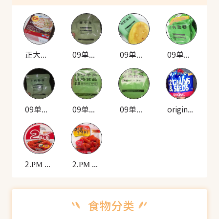
正大食品 CP正大虾肉馄饨面
09单兵 自热米饭套餐(酱牛肉)
09单兵 自热米饭套餐(耐贮烤饼)
09单兵 自热米饭套餐(牛肉蛋卷)
09单兵 自热米饭套餐(牛肉香肠)
09单兵 自热食品(雪菜肉丁炒饭)
09单兵 自热食品(羊肉拌面)
original 12种谷物种子的面包
2.PM 韩式炒年糕(碗装)
2.PM 香辣年糕(袋装)