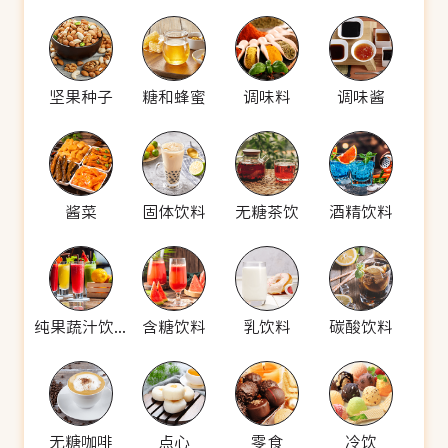
坚果种子
糖和蜂蜜
调味料
调味酱
酱菜
固体饮料
无糖茶饮
酒精饮料
纯果蔬汁饮料
含糖饮料
乳饮料
碳酸饮料
无糖咖啡
点心
零食
冷饮