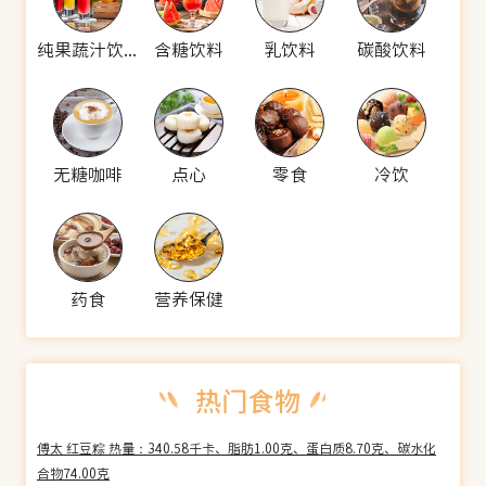
纯果蔬汁饮料
含糖饮料
乳饮料
碳酸饮料
无糖咖啡
点心
零食
冷饮
药食
营养保健
傅太 红豆粽 热量：340.58千卡、脂肪1.00克、蛋白质8.70克、碳水化
合物74.00克