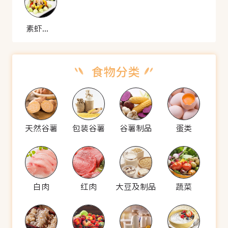
素虾仁海参
天然谷薯
包装谷薯
谷薯制品
蛋类
白肉
红肉
大豆及制品
蔬菜