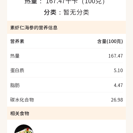
热量：
167.47千卡（100克）
分类：
暂无分类
素虾仁海参的营养信息
营养素
含量(100克)
热量
167.47
蛋白质
5.10
脂肪
4.47
碳水化合物
26.98
相关食物