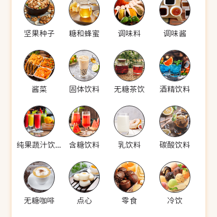
坚果种子
糖和蜂蜜
调味料
调味酱
酱菜
固体饮料
无糖茶饮
酒精饮料
纯果蔬汁饮料
含糖饮料
乳饮料
碳酸饮料
无糖咖啡
点心
零食
冷饮