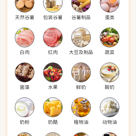
天然谷薯
包装谷薯
谷薯制品
蛋类
白肉
红肉
大豆及制品
蔬菜
菌藻
水果
鲜奶
酸奶
奶粉
奶酪
植物油
动物油