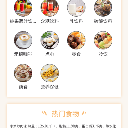
纯果蔬汁饮料
含糖饮料
乳饮料
碳酸饮料
无糖咖啡
点心
零食
冷饮
药食
营养保健
小笋炒肉沫 热量：125.01千卡、脂肪11.98克、蛋白质3.76克、碳水化