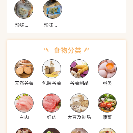
珍味小梅园 雪菜鱿鱼
珍味小梅园 雪菜鱿鱼
天然谷薯
包装谷薯
谷薯制品
蛋类
白肉
红肉
大豆及制品
蔬菜