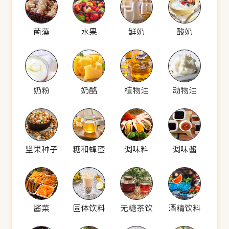
菌藻
水果
鲜奶
酸奶
奶粉
奶酪
植物油
动物油
坚果种子
糖和蜂蜜
调味料
调味酱
酱菜
固体饮料
无糖茶饮
酒精饮料