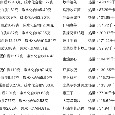
蛋白质12.43克、碳水化合物3.27克
炒羊油茶
热量：498.59
蛋白质1.81克、碳水化合物5.40克
马蹄炒豆苗
热量：87.29千
白质7.09克、碳水化合物3.30克
芫爆豆腐丝
热量：101.69
蛋白质8.49克、碳水化合物12.08克
什锦魔芋
热量：34.72千
白质0.82克、碳水化合物7.35克
香辣莴笋鸡翅
热量：209.17
蛋白质12.23克、碳水化合物13.84克
豉汁牛肉
热量：171.22
白质0.98克、碳水化合物1.51克
韭菜胡萝卜炒绿豆芽
热量：32.97千
蛋白质12.97克、碳水化合物14.43
生煸菜心
热量：104.15
蛋白质1.10克、碳水化合物7.14克
豆腐炒蛋
热量：139.55
蛋白质9.57克、碳水化合物5.90克
萝卜鸡丝
热量：115.73
、蛋白质3.27克、碳水化合物9.63克
韭菜冬笋炒肉丝
热量：133.39
白质2.01克、碳水化合物8.68克
素三丁
热量：77.30千
白质7.77克、碳水化合物2.58克
大蒜乌鸡块
热量：116.62
白质2.02克、碳水化合物4.81克
蚝油生菜鸡肉
热量：54.94千