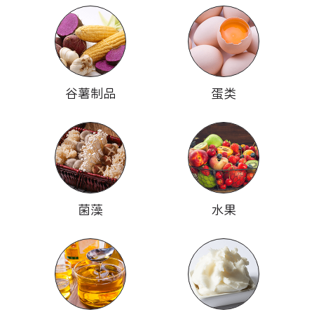
谷薯制品
蛋类
菌藻
水果