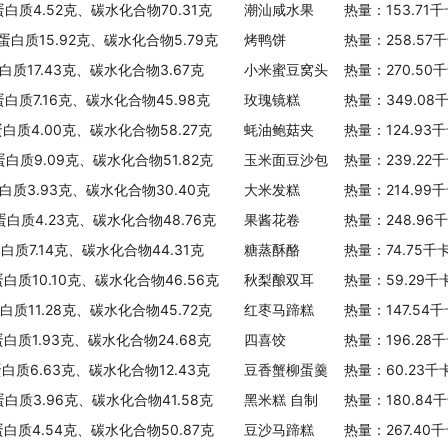
蛋白质4.52克、碳水化合物70.31克
潮汕咸水果
热量：153.71
、蛋白质15.92克、碳水化合物5.79克
烤鸭饼
热量：258.57
白质17.43克、碳水化合物3.67克
小米蜜豆窝头
热量：270.50
蛋白质7.16克、碳水化合物45.98克
玫瑰镜糕
热量：349.08
蛋白质4.00克、碳水化合物58.27克
蚝油鲍菇夹
热量：124.93
蛋白质9.09克、碳水化合物51.82克
玉米面豆沙包
热量：239.22
蛋白质3.93克、碳水化合物30.40克
大米发糕
热量：214.99
、蛋白质4.23克、碳水化合物48.76克
果酱花卷
热量：248.96
白质7.14克、碳水化合物44.31克
糖蒸酥酪
热量：74.75千
蛋白质10.10克、碳水化合物46.56克
秋梨酿双耳
热量：59.29千
白质11.28克、碳水化合物45.72克
红枣马蹄糕
热量：147.54
蛋白质1.93克、碳水化合物24.68克
四喜饺
热量：196.28
蛋白质6.63克、碳水化合物12.43克
豆香蟹柳蛋羹
热量：60.23千
蛋白质3.96克、碳水化合物41.58克
黑米糕 自制
热量：180.84
蛋白质4.54克、碳水化合物50.87克
豆沙马蹄糕
热量：267.40