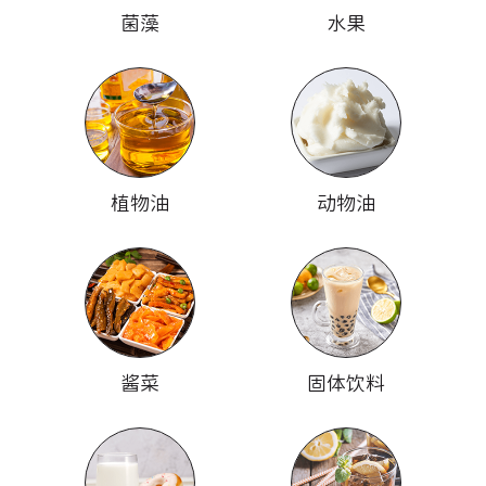
菌藻
水果
植物油
动物油
酱菜
固体饮料