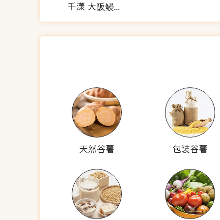
千漾 大阪鳗鱼炒饭套餐
天然谷薯
包装谷薯