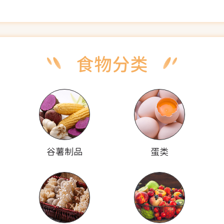
谷薯制品
蛋类