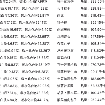
白质2.54克、碳水化合物17.99克
梅干菜蒸饼
热量：233.66
白质19.11克、碳水化合物1.29克
天津糕干
热量：229.99
蛋白质7.36克、碳水化合物52.81克
肉龙
热量：218.43
白质7.12克、碳水化合物52.11克
穇子粑
热量：326.15
、蛋白质16.65克、碳水化合物4.40克
剁椒鸡翅
热量：104.90
蛋白质5.08克、碳水化合物22.65克
红糖馒头
热量：247.59
蛋白质4.63克、碳水化合物42.28克
杂蔬丸子
热量：105.84
蛋白质9.94克、碳水化合物13.26克
培根蒸豆腐
热量：118.63
蛋白质9.15克、碳水化合物43.63克
蒸鸡肉饼
热量：115.04
蛋白质6.93克、碳水化合物43.19克
百合芒果松糕
热量：270.73
蛋白质19.13克、碳水化合物5.28克
清蒸榨菜牛肉
热量：99.11千
蛋白质4.05克、碳水化合物40.75克
土豆咖喱包子
热量：182.60
蛋白质2.83克、碳水化合物39.08克
紫薯苦瓜圈
热量：63.55千
蛋白质7.81克、碳水化合物43.38克
胡萝卜黑木耳包子
热量：190.45
蛋白质6.80克、碳水化合物44.17克
酸菜猪肉包子
热量：252.44