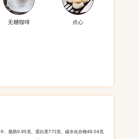
无糖咖啡
点心
千卡、脂肪0.95克、蛋白质7.72克、碳水化合物49.04克