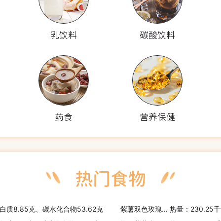
乳饮料
碳酸饮料
药食
营养保健
蛋白质8.85克、碳水化合物53.62克
紫薯双色玫瑰花卷
热量：230.25