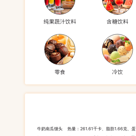
纯果蔬汁饮料
含糖饮料
零食
冷饮
牛奶南瓜馒头
热量：261.61千卡、脂肪1.66克、