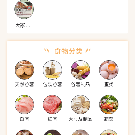
大冢 咖喱蘑菇饭酱料
天然谷薯
包装谷薯
谷薯制品
蛋类
白肉
红肉
大豆及制品
蔬菜