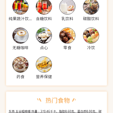
纯果蔬汁饮料
含糖饮料
乳饮料
碳酸饮料
无糖咖啡
点心
零食
冷饮
药食
营养保健
东燕 五谷粗粮糊 热量：370.46千卡、脂肪8.60克、蛋白质8.00克、碳