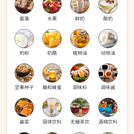
菌藻
水果
鲜奶
酸奶
奶粉
奶酪
植物油
动物油
坚果种子
糖和蜂蜜
调味料
调味酱
酱菜
固体饮料
无糖茶饮
酒精饮料