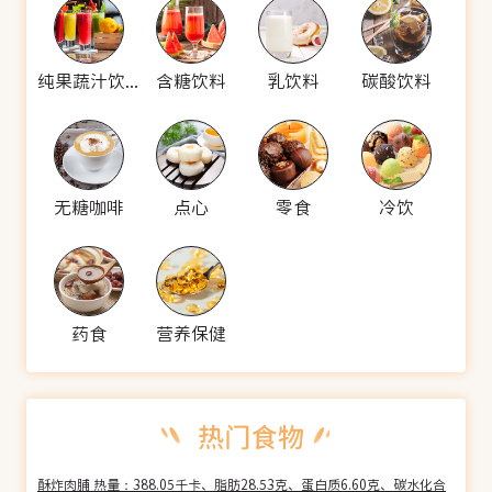
纯果蔬汁饮料
含糖饮料
乳饮料
碳酸饮料
无糖咖啡
点心
零食
冷饮
药食
营养保健
酥炸肉脯 热量：388.05千卡、脂肪28.53克、蛋白质6.60克、碳水化合