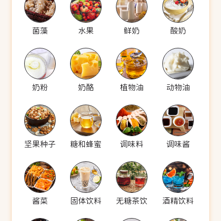
菌藻
水果
鲜奶
酸奶
奶粉
奶酪
植物油
动物油
坚果种子
糖和蜂蜜
调味料
调味酱
酱菜
固体饮料
无糖茶饮
酒精饮料