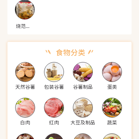
烧范儿 香酥鸡块
天然谷薯
包装谷薯
谷薯制品
蛋类
白肉
红肉
大豆及制品
蔬菜