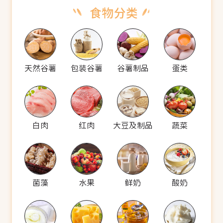
天然谷薯
包装谷薯
谷薯制品
蛋类
白肉
红肉
大豆及制品
蔬菜
菌藻
水果
鲜奶
酸奶