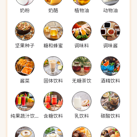
奶粉
奶酪
植物油
动物油
坚果种子
糖和蜂蜜
调味料
调味酱
酱菜
固体饮料
无糖茶饮
酒精饮料
纯果蔬汁饮料
含糖饮料
乳饮料
碳酸饮料