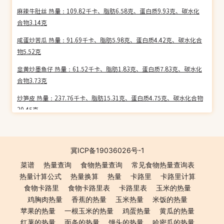
麻辣牛肚丝 热量：109.82千卡、脂肪6.58克、蛋白质9.93克、碳水化
合物3.14克
咸蛋炒苦瓜 热量：91.69千卡、脂肪5.98克、蛋白质4.42克、碳水化合
物5.52克
韭黄炒墨鱼仔 热量：61.52千卡、脂肪1.83克、蛋白质7.83克、碳水化
合物3.73克
炒笋皮 热量：237.76千卡、脂肪15.31克、蛋白质4.75克、碳水化合物
20.45克
冬菜碎肉末 热量：312.97千卡、脂肪28.07克、蛋白质10.07克、碳水
化合物5.37克
冀ICP备19036026号-1
韭菜炒青虾 热量：121.90千卡、脂肪6.76克、蛋白质12.43克、碳水化
菜谱
热量查询
食物热量查询
常见食物热量查询表
合物3.27克
热量计算公式
热量换算
热量
卡路里
卡路里计算
炒羊油茶 热量：498.59千卡、脂肪27.96克、蛋白质9.39克、碳水化合
食物卡路里
食物卡路里表
卡路里表
玉米的热量
物52.59克
鸡胸肉热量
香蕉的热量
玉米热量
米饭的热量
苹果的热量
一根玉米的热量
鸡蛋热量
黄瓜的热量
炒辣味丝瓜 热量：112.45千卡、脂肪9.90克、蛋白质1.81克、碳水化
红薯的热量
面条的热量
馒头的热量
哈密瓜的热量