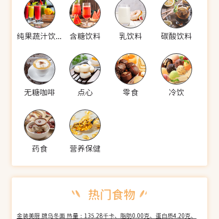
纯果蔬汁饮料
含糖饮料
乳饮料
碳酸饮料
无糖咖啡
点心
零食
冷饮
药食
营养保健
金装美厨 牌乌冬面 热量：135.28千卡、脂肪0.00克、蛋白质4.20克、