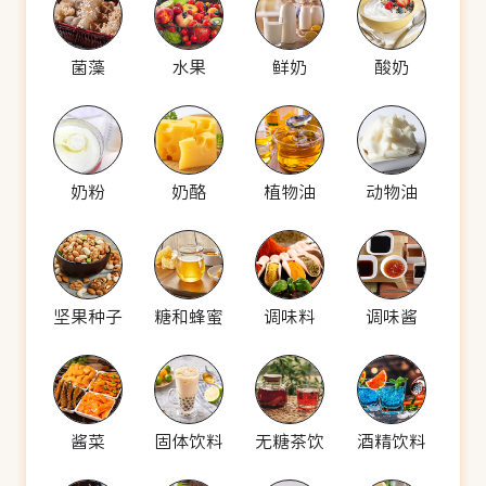
菌藻
水果
鲜奶
酸奶
奶粉
奶酪
植物油
动物油
坚果种子
糖和蜂蜜
调味料
调味酱
酱菜
固体饮料
无糖茶饮
酒精饮料