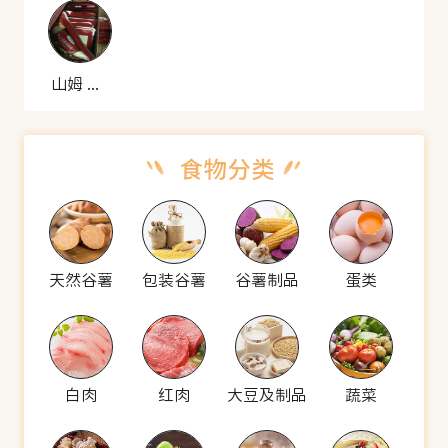
山姆 每日蔓越莓核桃
天然谷薯
包装谷薯
谷薯制品
蛋类
白肉
红肉
大豆及制品
蔬菜