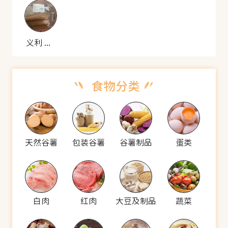
义利 全麦面包
天然谷薯
包装谷薯
谷薯制品
蛋类
白肉
红肉
大豆及制品
蔬菜