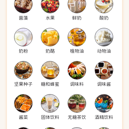
菌藻
水果
鲜奶
酸奶
奶粉
奶酪
植物油
动物油
坚果种子
糖和蜂蜜
调味料
调味酱
酱菜
固体饮料
无糖茶饮
酒精饮料