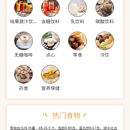
纯果蔬汁饮料
含糖饮料
乳饮料
碳酸饮料
无糖咖啡
点心
零食
冷饮
药食
营养保健
雪蛤炖乌鸡 热量：48.36千卡、脂肪0.89克、蛋白质8.67克、碳水化合