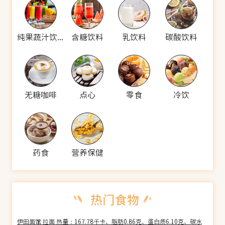
纯果蔬汁饮料
含糖饮料
乳饮料
碳酸饮料
无糖咖啡
点心
零食
冷饮
药食
营养保健
伊田面馆 拉面 热量：167.78千卡、脂肪0.86克、蛋白质6.10克、碳水