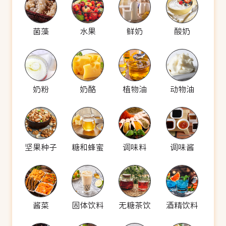
菌藻
水果
鲜奶
酸奶
奶粉
奶酪
植物油
动物油
坚果种子
糖和蜂蜜
调味料
调味酱
酱菜
固体饮料
无糖茶饮
酒精饮料