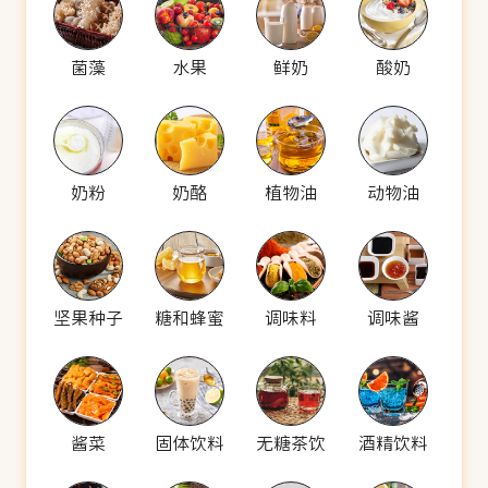
菌藻
水果
鲜奶
酸奶
奶粉
奶酪
植物油
动物油
坚果种子
糖和蜂蜜
调味料
调味酱
酱菜
固体饮料
无糖茶饮
酒精饮料