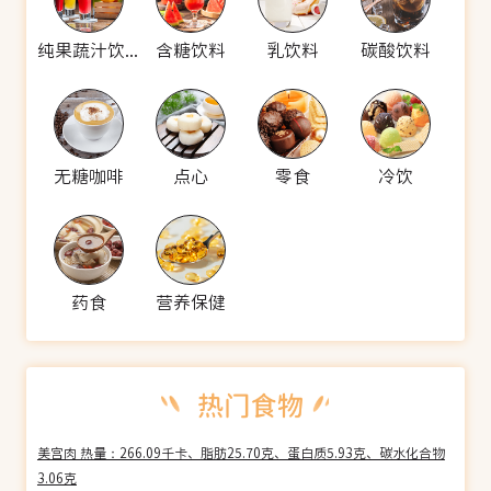
纯果蔬汁饮料
含糖饮料
乳饮料
碳酸饮料
无糖咖啡
点心
零食
冷饮
药食
营养保健
美宫肉 热量：266.09千卡、脂肪25.70克、蛋白质5.93克、碳水化合物
3.06克