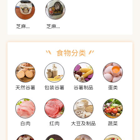
芝麻官 冰糖椰果
芝麻官 冰糖椰果
天然谷薯
包装谷薯
谷薯制品
蛋类
白肉
红肉
大豆及制品
蔬菜