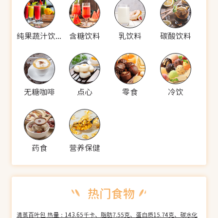
纯果蔬汁饮料
含糖饮料
乳饮料
碳酸饮料
无糖咖啡
点心
零食
冷饮
药食
营养保健
清蒸百叶包 热量：143.65千卡、脂肪7.55克、蛋白质15.74克、碳水化