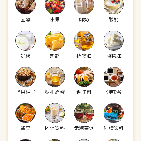
菌藻
水果
鲜奶
酸奶
奶粉
奶酪
植物油
动物油
坚果种子
糖和蜂蜜
调味料
调味酱
酱菜
固体饮料
无糖茶饮
酒精饮料