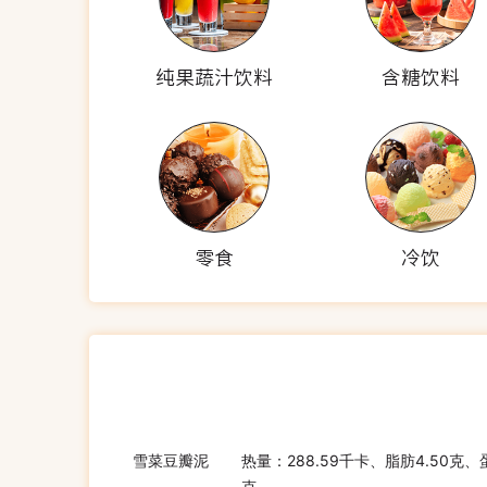
纯果蔬汁饮料
含糖饮料
零食
冷饮
雪菜豆瓣泥
热量：288.59千卡、脂肪4.50克、
克