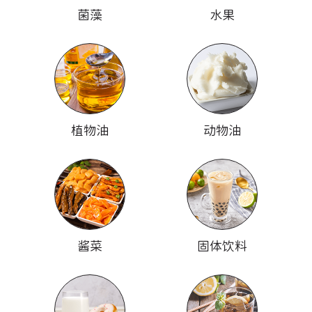
菌藻
水果
植物油
动物油
酱菜
固体饮料