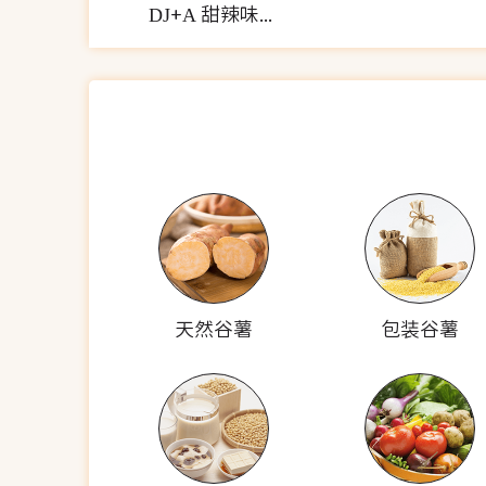
DJ+A 甜辣味芋头甘薯块
天然谷薯
包装谷薯