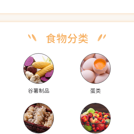
谷薯制品
蛋类