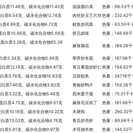
蛋白质11.46克、碳水化合物11.43克
油泼圆白菜
热量：68.53千
蛋白质8.54克、碳水化合物12.74克
肉丝炒玉兰片丝
热量：232.42
白质8.89克、碳水化合物6.72克
鱿鱼炒茼蒿
热量：63.50千
、蛋白质10.98克、碳水化合物5.69克
状元卤味
热量：146.66
、蛋白质3.29克、碳水化合物65.39
麻辣脑花
热量：189.26
蛋白质3.34克、碳水化合物5.89克
荸荠炒冬菇
热量：167.98
蛋白质12.19克、碳水化合物4.47克
青豆番茄炒虾仁
热量：194.82
蛋白质3.78克、碳水化合物16.83克
豆豉鲩鱼
热量：247.16
蛋白质7.40克、碳水化合物3.60克
青椒炒鸭片
热量：159.28
蛋白质3.22克、碳水化合物5.49克
西米栗子羹
热量：75.01千
、蛋白质4.75克、碳水化合物9.61克
麻辣毛豆肉丁
热量：181.68
白质10.19克、碳水化合物10.22克
木犀肉
热量：290.32
蛋白质13.02克、碳水化合物4.76克
青瓜炒壳虾
热量：89.66千
蛋白质5.61克、碳水化合物9.97克
木耳烧羊肉
热量：144.52