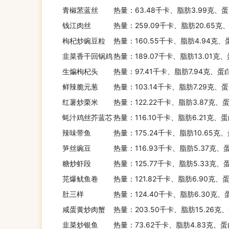
青椒苤蓝丝
热量：63.48千卡、脂肪3.99克、蛋
钱江肉丝
热量：259.09千卡、脂肪20.65克
枸杞炒豌豆粒
热量：160.55千卡、脂肪4.94克、
韭菜香干回锅鸡
热量：189.07千卡、脂肪13.01克、
生煸枸杞头
热量：97.41千卡、脂肪7.94克、蛋
鲜辣脆元葱
热量：103.14千卡、脂肪7.29克、
红薯炒栗米
热量：122.22千卡、脂肪3.87克、
蚝汁鸡丝芥蓝芯
热量：116.10千卡、脂肪6.21克、
辣味带鱼
热量：175.24千卡、脂肪10.65克
笋丝豌豆
热量：116.93千卡、脂肪5.37克、
糖炒虾段
热量：125.77千卡、脂肪5.33克、
芫爆鱿鱼卷
热量：121.82千卡、脂肪6.90克、
肚三样
热量：124.40千卡、脂肪6.30克、
咸蛋黄炒肉蟹
热量：203.50千卡、脂肪15.26克
韭菜炒银鱼
热量：73.62千卡、脂肪4.83克、蛋