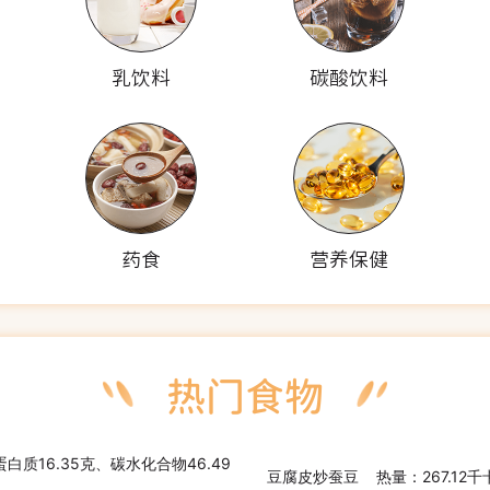
乳饮料
碳酸饮料
药食
营养保健
蛋白质16.35克、碳水化合物46.49
豆腐皮炒蚕豆
热量：267.12