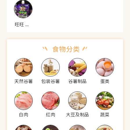
旺旺 果粒多葡萄汁饮料
天然谷薯
包装谷薯
谷薯制品
蛋类
白肉
红肉
大豆及制品
蔬菜