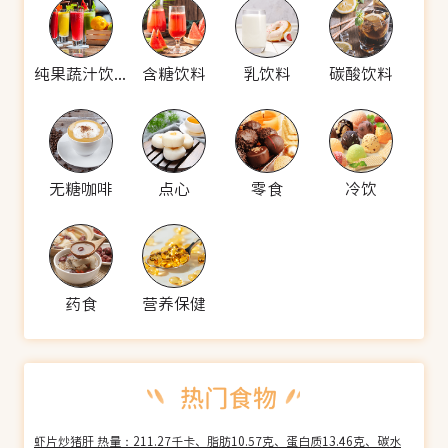
纯果蔬汁饮料
含糖饮料
乳饮料
碳酸饮料
无糖咖啡
点心
零食
冷饮
药食
营养保健
虾片炒猪肝 热量：211.27千卡、脂肪10.57克、蛋白质13.46克、碳水