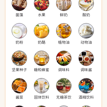
菌藻
水果
鲜奶
酸奶
奶粉
奶酪
植物油
动物油
坚果种子
糖和蜂蜜
调味料
调味酱
酱菜
固体饮料
无糖茶饮
酒精饮料