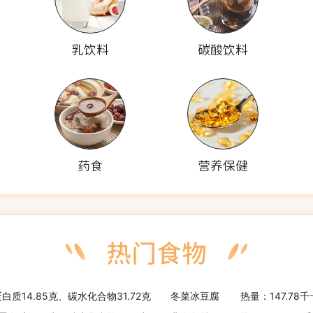
乳饮料
碳酸饮料
药食
营养保健
蛋白质14.85克、碳水化合物31.72克
冬菜冰豆腐
热量：147.78