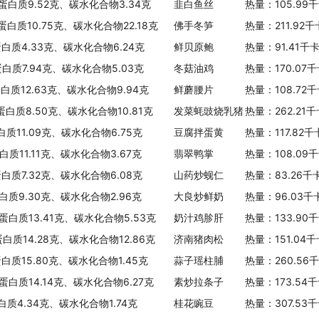
、蛋白质9.52克、碳水化合物3.34克
韭白鱼丝
热量：105.99
蛋白质10.75克、碳水化合物22.18克
佛手冬笋
热量：211.92
蛋白质4.33克、碳水化合物6.24克
鲜贝原鲍
热量：91.41千
蛋白质7.94克、碳水化合物5.03克
冬菇油鸡
热量：170.07
蛋白质12.63克、碳水化合物9.94克
鲜蘑腰片
热量：108.72
蛋白质8.50克、碳水化合物10.81克
发菜蚝豉烧乳猪
热量：262.21
白质11.09克、碳水化合物6.75克
豆腐拌蛋黄
热量：117.82
白质11.11克、碳水化合物3.67克
翡翠鸭掌
热量：108.09
蛋白质7.32克、碳水化合物6.08克
山药炒蚬仁
热量：83.26千
白质9.30克、碳水化合物2.96克
大良炒鲜奶
热量：96.03千
、蛋白质13.41克、碳水化合物5.53克
奶汁鸡胗肝
热量：133.90
蛋白质14.28克、碳水化合物12.86克
济南猪肉松
热量：151.04
蛋白质15.80克、碳水化合物1.45克
蒜子瑶柱脯
热量：260.56
、蛋白质14.14克、碳水化合物6.27克
素炒拉条子
热量：173.54
白质4.34克、碳水化合物1.74克
桂花豌豆
热量：307.53