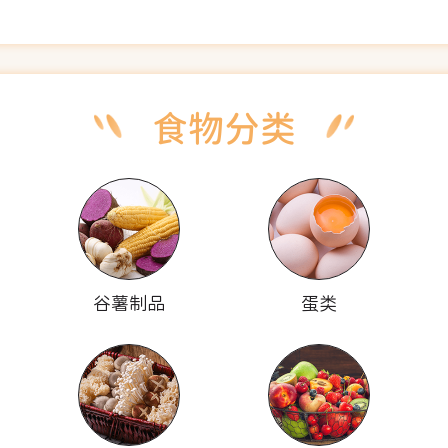
谷薯制品
蛋类