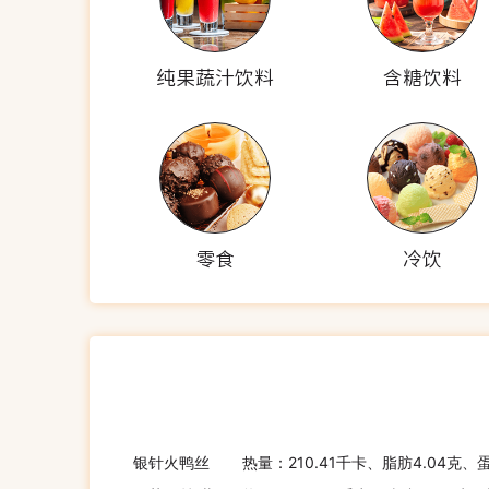
纯果蔬汁饮料
含糖饮料
零食
冷饮
银针火鸭丝
热量：210.41千卡、脂肪4.04克、