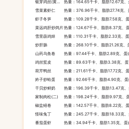
银芽鸡丝(黄豆芽)
热量：164.65千卡、脂肪12.67克
雪菜素虾仁
热量：376.96千卡、脂肪27.74克、
虾子冬笋
热量：109.28千卡、脂肪7.58克、
菜远鸡肝炒鸽片
热量：124.67千卡、脂肪8.37克、
雪里蕻鸡焯
热量：110.31千卡、脂肪2.33克、
炒肝肠
热量：268.10千卡、脂肪21.26克、
山药乌鱼卷
热量：97.44千卡、脂肪2.89克、蛋
鸡丝蜇皮
热量：89.63千卡、脂肪3.38克、蛋
荷芹鸭丝
热量：211.61千卡、脂肪17.72克、
妗子炒蛤蛋
热量：92.66千卡、脂肪4.90克、蛋
干贝炒鲜奶
热量：196.39千卡、脂肪13.47克
家制肉松(二)
热量：198.24千卡、脂肪9.97克、
椒盐鳝卷
热量：142.57千卡、脂肪8.22克、
怪味兔丁
热量：245.27千卡、脂肪18.33克
番茄蛋虾
热量：34.94千卡、脂肪1.35克、蛋