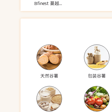
Bfinest 蔓越莓南瓜子饼
天然谷薯
包装谷薯