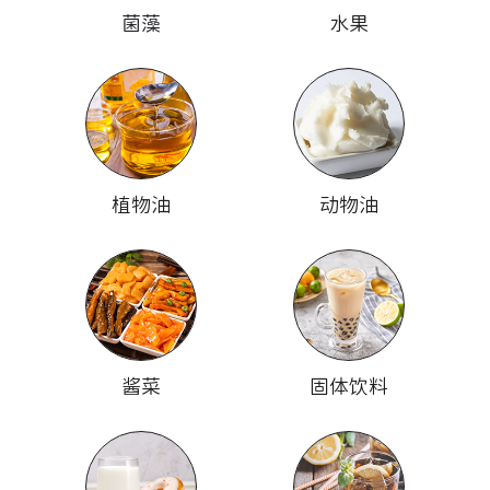
菌藻
水果
植物油
动物油
酱菜
固体饮料