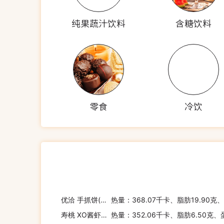
纯果蔬汁饮料
含糖饮料
零食
冷饮
优洽 手抓饼(原味)
热量：368.07千卡、脂肪19.90克
寿桃 XO酱虾子面
热量：352.06千卡、脂肪6.50克、