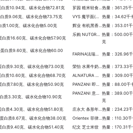
蛋白质10.94克、碳水化合物72.81克
芗园 糙米轻食餐(海鲜吻仔鱼口味)
热量：361.25
蛋白质9.06克、碳水化合物73.75克
VYS 魔芋面(微酸辣口味/辣味)
热量：34.62千
白质1.00克、碳水化合物5.00克
辉业 有机黑香米
热量：353.01
乐购 NUTGRANOLA
热量：500.00
蛋白质16.60克、碳水化合物57.90克
克
、蛋白质9.60克、碳水化合物60.00
FARINA法瑞纳 巧克力味蛋糕预拌粉
热量：326.96
蛋白质9.30克、碳水化合物73.00克
荣怡 水果牛奶燕麦(红枣味)
热量：373.33
蛋白质10.60克、碳水化合物68.70克
ALNATURA 有机意式小饺子(奶酪馅)
热量：309.00
蛋白质7.80克、碳水化合物50.90克
PANZANI 即食奶油猪肉培根意式饺
热量：88.00千
PANZANI 意式小饺子(四种奶酪馅)
热量：389.00
白质3.30克、碳水化合物10.90克
克
蛋白质4.30克、碳水化合物51.80克
庄永大 条形年糕
热量：234.23
、蛋白质8.67克、碳水化合物38.00克
Orientex 菲律宾春卷(鸡肉鲜虾)
热量：110.30
蛋白质9.40克、碳水化合物51.40克
纪文 芝士米饺
热量：170.31