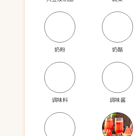
奶粉
奶酪
调味料
调味酱