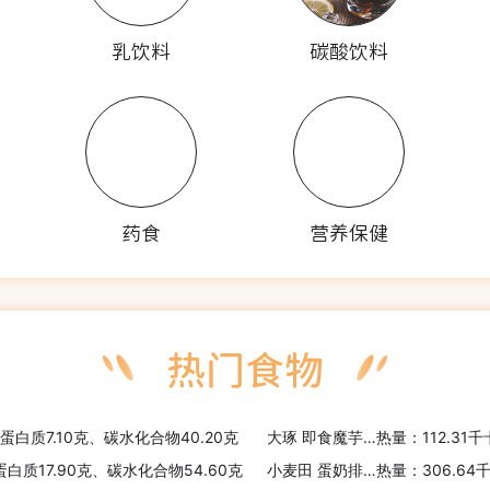
乳饮料
碳酸饮料
药食
营养保健
、蛋白质7.10克、碳水化合物40.20克
大琢 即食魔芋米饭
热量：112.31
蛋白质17.90克、碳水化合物54.60克
小麦田 蛋奶排包
热量：306.64