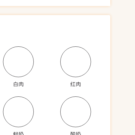
白肉
红肉
鲜奶
酸奶