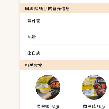
周黑鸭 鸭胗的营养信息
营养素
热量
蛋白质
相关食物
周黑鸭 鸭胗
周黑鸭 鸭胗