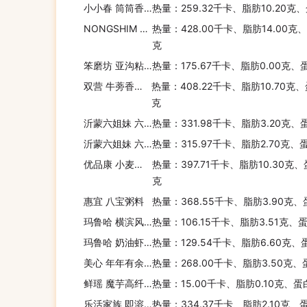
小小春 筒筒香(猪肉味)
热量：259.32千卡、脂肪10.20克
NONGSHIM chapaghetti
热量：428.00千卡、脂肪14.00克
克
笨磨坊 亚沟粘豆包(大黄米)
热量：175.67千卡、脂肪0.00克、
双营 牛蒡香酥煎饼
热量：408.22千卡、脂肪10.70克、
克
沂蒙六姐妹 六姐妹 小米煎饼
热量：331.98千卡、脂肪3.20克、
沂蒙六姐妹 六姐妹 小麦煎饼
热量：315.97千卡、脂肪2.70克、
优品康 小麦胚芽
热量：397.71千卡、脂肪10.30克、
克
惠宜 八宝粥料
热量：368.55千卡、脂肪3.90克、
玛鲁哈 横滨风味汤面
热量：106.15千卡、脂肪3.51克、
玛鲁哈 奶油虾味通心粉
热量：129.54千卡、脂肪6.60克、
美心 年年有余(锦锂年糕)
热量：268.00千卡、脂肪3.50克、
鲜瑶 魔芋高纤面(蜀香酸辣)
热量：15.00千卡、脂肪0.10克、蛋
乐活家族 即溶山药四神
热量：334.37千卡、脂肪2.10克、