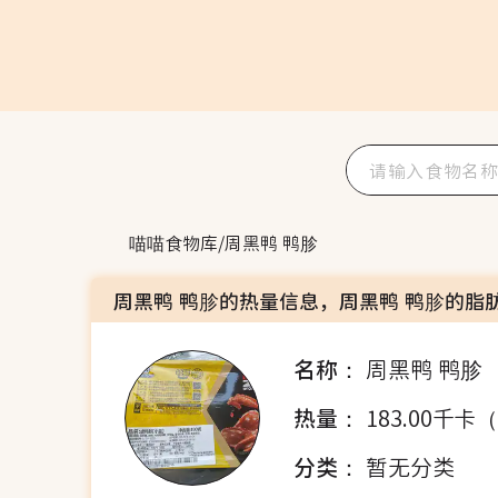
喵喵食物库
/
周黑鸭 鸭胗
周黑鸭 鸭胗的热量信息，周黑鸭 鸭胗的脂
名称：
周黑鸭 鸭胗
热量：
183.00千卡
分类：
暂无分类