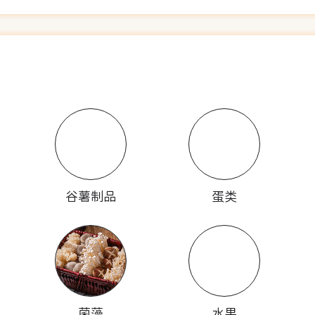
谷薯制品
蛋类
菌藻
水果