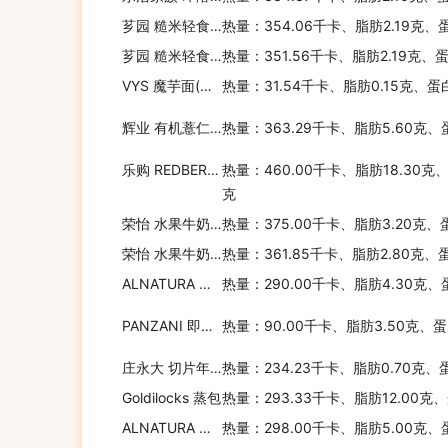
芗园 糙米轻食餐(百菇花椰菜口味)
热量：354.06千卡、脂肪2.19克、
芗园 糙米轻食餐(韩式泡菜口味)
热量：351.56千卡、脂肪2.19克、
VYS 魔芋面(酱汁烧肉口味/鸡汤味)
热量：31.54千卡、脂肪0.15克、蛋
辉业 有机薏仁米
热量：363.29千卡、脂肪5.60克、
乐购 REDBERRYGRANOLA
热量：460.00千卡、脂肪18.30克
克
荣怡 水果牛奶燕麦(菠萝味)
热量：375.00千卡、脂肪3.20克、
荣怡 水果牛奶燕麦(木瓜味)
热量：361.85千卡、脂肪2.80克、
ALNATURA 有机意式小饺子(蔬菜馅)
热量：290.00千卡、脂肪4.30克、
PANZANI 即食西红柿牛肉意式饺
热量：90.00千卡、脂肪3.50克、蛋
庄永大 切片年糕
热量：234.23千卡、脂肪0.70克、
Goldilocks 蒸包
热量：293.33千卡、脂肪12.00克
ALNATURA 有机意式小饺子(番茄红椒馅)
热量：298.00千卡、脂肪5.00克、