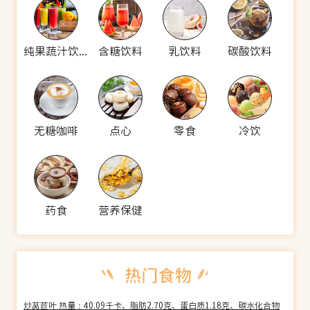
纯果蔬汁饮料
含糖饮料
乳饮料
碳酸饮料
无糖咖啡
点心
零食
冷饮
药食
营养保健
炒莴苣叶 热量：40.09千卡、脂肪2.70克、蛋白质1.18克、碳水化合物