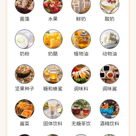
菌藻
水果
鲜奶
酸奶
奶粉
奶酪
植物油
动物油
坚果种子
糖和蜂蜜
调味料
调味酱
酱菜
固体饮料
无糖茶饮
酒精饮料