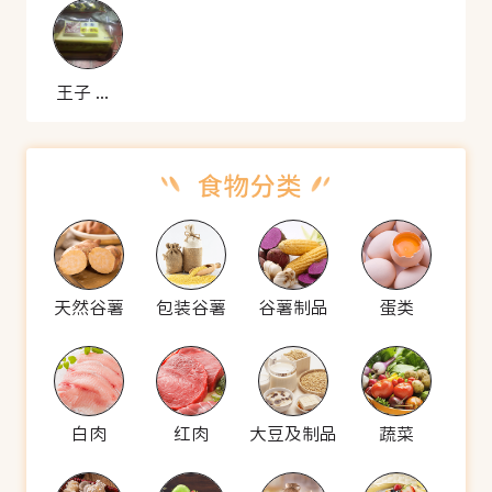
王子 全麦切片面包
天然谷薯
包装谷薯
谷薯制品
蛋类
白肉
红肉
大豆及制品
蔬菜