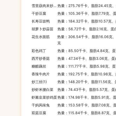
雪里蕻肉末炒蚕豆
热量：275.76千卡、脂肪24.45克
干炒豆腐
热量：105.36千卡、脂肪7.79克、
长寿豆豉鸭
热量：184.32千卡、脂肪10.57克、
胡萝卜炒蒜苗
热量：56.72千卡、脂肪2.16克、蛋
花生水面筋
热量：306.54千卡、脂肪16.06克、
克
彩色鸡丁
热量：85.50千卡、脂肪4.84克、蛋
西芹炒香菇
热量：47.34千卡、脂肪3.06克、蛋
糖醋藕丝
热量：111.77千卡、脂肪5.98克、蛋
香辣牛肉片
热量：192.75千卡、脂肪10.98克、
炒三丝(1)
热量：148.20千卡、脂肪11.56克
炒虾米腰白菜
热量：74.43千卡、脂肪5.57克、蛋
虾酱韭菜炒鸡蛋
热量：174.98千卡、脂肪5.91克、
干妈风味兔
热量：153.58千卡、脂肪7.08克、
双菇豆腐
热量：115.84千卡、脂肪8.87克、