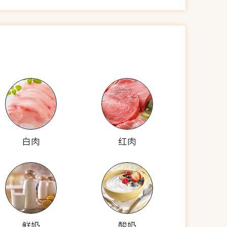
白肉
红肉
鲜奶
酸奶