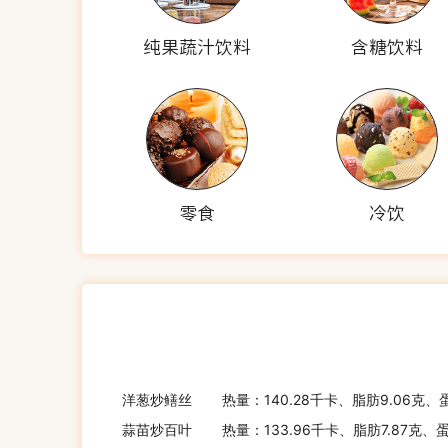
纯果蔬汁饮料
含糖饮料
零食
冷饮
洋葱炒鳝丝
热量：140.28千卡、脂肪9.06克、
蒜苗炒百叶
热量：133.96千卡、脂肪7.87克、