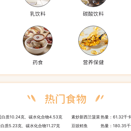
乳饮料
碳酸饮料
药食
营养保健
蛋白质10.24克、碳水化合物4.53克
素炒新西兰菠菜
热量：61.32千
蛋白质5.23克、碳水化合物11.27克
豆豉鳕鱼
热量：180.35