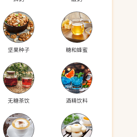
坚果种子
糖和蜂蜜
无糖茶饮
酒精饮料