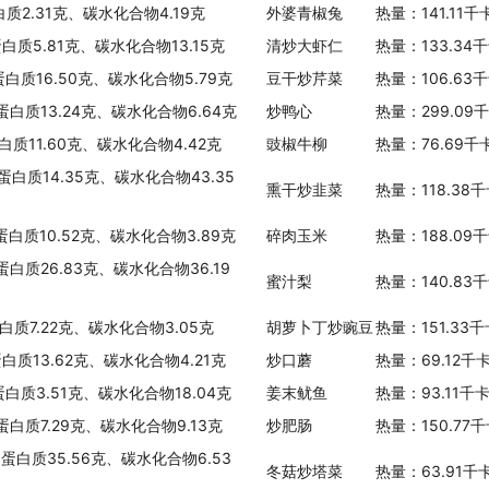
白质2.31克、碳水化合物4.19克
外婆青椒兔
热量：141.11
蛋白质5.81克、碳水化合物13.15克
清炒大虾仁
热量：133.34
蛋白质16.50克、碳水化合物5.79克
豆干炒芹菜
热量：106.63
、蛋白质13.24克、碳水化合物6.64克
炒鸭心
热量：299.09
白质11.60克、碳水化合物4.42克
豉椒牛柳
热量：76.69千
蛋白质14.35克、碳水化合物43.35
熏干炒韭菜
热量：118.38
、蛋白质10.52克、碳水化合物3.89克
碎肉玉米
热量：188.09
蛋白质26.83克、碳水化合物36.19
蜜汁梨
热量：140.83
蛋白质7.22克、碳水化合物3.05克
胡萝卜丁炒豌豆
热量：151.33
蛋白质13.62克、碳水化合物4.21克
炒口蘑
热量：69.12千
蛋白质3.51克、碳水化合物18.04克
姜末鱿鱼
热量：93.11千
蛋白质7.29克、碳水化合物9.13克
炒肥肠
热量：150.77
、蛋白质35.56克、碳水化合物6.53
冬菇炒塔菜
热量：63.91千