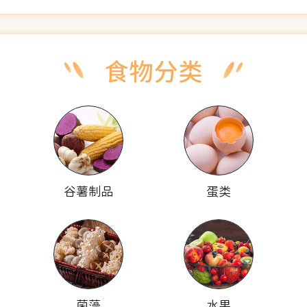
谷薯制品
蛋类
菌藻
水果