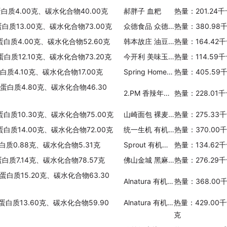
蛋白质4.00克、碳水化合物40.00克
郝胖子 血粑
热量：201.24
蛋白质13.00克、碳水化合物73.00克
众德食品 众德大枣枸杞莲子羹
热量：380.98
蛋白质4.00克、碳水化合物52.60克
韩本故庄 油豆腐生乌冬面
热量：164.42
蛋白质12.10克、碳水化合物73.20克
今开利 美味玉米粒
热量：114.59
白质4.10克、碳水化合物17.00克
Spring Home 第一家 花生汤圆
热量：405.59
、蛋白质4.80克、碳水化合物46.30
2.PM 香辣年糕(袋装)
热量：228.01
蛋白质10.30克、碳水化合物75.00克
山崎面包 裸麦核桃
热量：275.33
蛋白质14.00克、碳水化合物72.00克
统一生机 有机松饼粉
热量：370.00
白质0.88克、碳水化合物5.31克
Sprout 有机冬南瓜芝士通心粉泥
热量：134.62
蛋白质7.14克、碳水化合物78.57克
佛山金城 黑麻蓉包
热量：276.29
蛋白质15.20克、碳水化合物63.30
Alnatura 有机全麦粉
热量：368.00
蛋白质13.60克、碳水化合物59.90
Alnatura 有机香蕉牛奶燕麦粉
热量：429.00
克