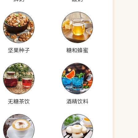
坚果种子
糖和蜂蜜
无糖茶饮
酒精饮料