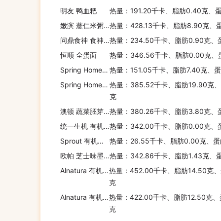
明友 鸭血粑
热量：191.20千卡、脂肪0.40克、
嫩滨 薏仁米粥糊
热量：428.13千卡、脂肪8.90克、
问鼎食神 食神 长生果年糕
热量：234.50千卡、脂肪0.90克、
恒顺 全蛋面
热量：346.56千卡、脂肪0.00克、
Spring Home 第一家 荷香珍珠海鲜
热量：151.05千卡、脂肪7.40克、蛋
Spring Home 第一家 芝麻汤圆
热量：385.52千卡、脂肪19.90克
克
澳顿 蔬菜胚芽营养餐
热量：380.26千卡、脂肪3.80克、
统一生机 有机家常面条
热量：342.00千卡、脂肪0.00克、
Sprout 有机西葫芦土豆豌豆吸吸乐
热量：26.55千卡、脂肪0.00克、蛋
欧帕 芝士味墨西哥米
热量：342.86千卡、脂肪1.43克、
Alnatura 有机牛奶小米粉
热量：452.00千卡、脂肪14.50克、
克
Alnatura 有机斯佩尔特麦粉
热量：422.00千卡、脂肪12.50克、
克