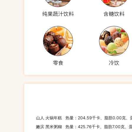
纯果蔬汁饮料
含糖饮料
零食
冷饮
山人 火锅年糕
热量：204.59千卡、脂肪0.00克、
嫩滨 黑米粥糊
热量：425.76千卡、脂肪7.00克、