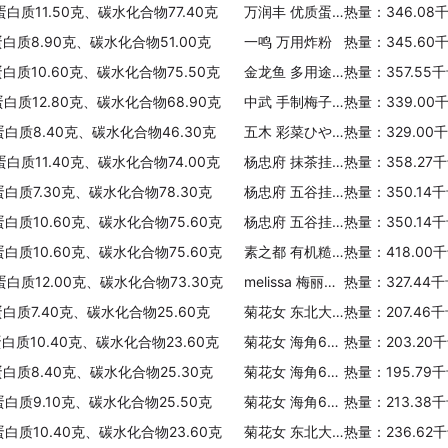
蛋白质11.50克、碳水化合物77.40克
万润丰 优质蛋糕粉
热量：346.08
蛋白质8.90克、碳水化合物51.00克
一鸣 万用炸粉
热量：345.60
蛋白质10.60克、碳水化合物75.50克
金龙鱼 多用途麦芯粉
热量：357.55
蛋白质12.80克、碳水化合物68.90克
中武 手制梅子素面
热量：339.00
蛋白质8.40克、碳水化合物46.30克
五木 彩菜ひやむぎ
热量：329.00
蛋白质11.40克、碳水化合物74.00克
杨忠府 抹茶挂面
热量：358.27
蛋白质7.30克、碳水化合物78.30克
杨忠府 五谷挂面(细丝)
热量：350.14
蛋白质10.60克、碳水化合物75.60克
杨忠府 五谷挂面(中宽)
热量：350.14
蛋白质10.60克、碳水化合物75.60克
素之都 有机糙米粉
热量：418.00
蛋白质12.00克、碳水化合物73.30克
melissa 梅丽莎 梅丽莎 全麦意大利面(幼身直条型)
热量：327.44
蛋白质7.40克、碳水化合物25.60克
菊花女 东北大馅饺(猪肉香菇)
热量：207.46
蛋白质10.40克、碳水化合物23.60克
菊花女 海角6号 手工海鲜饺(鲅鱼)
热量：203.20
蛋白质8.40克、碳水化合物25.30克
菊花女 海角6号手工海鲜饺(海三鲜)
热量：195.79
蛋白质9.10克、碳水化合物25.50克
菊花女 海角6号手工海鲜饺(虾仁)
热量：213.38
蛋白质10.40克、碳水化合物23.60克
菊花女 东北大馅饺(三鲜)
热量：236.62