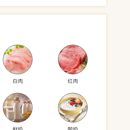
白肉
红肉
鲜奶
酸奶