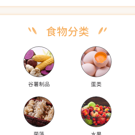
谷薯制品
蛋类
菌藻
水果