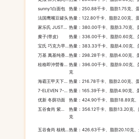
sunny1白面包
热量：250.88千卡、脂肪1.75克、
法国鹰嘴豆罐头
热量：122.80千卡、脂肪2.00克、
家乐氏 JUSTRIGHT早餐谷物(热带水果味)
热量：380.00千卡、脂肪3.70克、
糜子(带皮)
热量：336.00千卡、脂肪0.60克、
宝氏 巧克力早餐麦片
热量：383.33千卡、脂肪4.00克、
万基 萬基纯香原味燕麦片
热量：298.28千卡、脂肪4.00克、
桂格即沖營養燕麥片巧克力味
热量：396.00千卡、脂肪9.00克、
克
海霸王甲天下奶黄包
热量：216.78千卡、脂肪2.00克、
7-ELEVEN 7-11 九宫格定食组合
热量：165.39千卡、脂肪4.90克、
优新 冬荫功面
热量：424.90千卡、脂肪18.89克
五谷食尚 紫米花生饮
热量：356.12千卡、脂肪13.20克、
克
五谷食尚 核桃芝麻饮
热量：426.63千卡、脂肪20.10克、