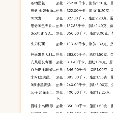
谷物面包
热量：252.00千卡、脂肪2.20克、
思念 金牌玉汤圆彩玉八宝
热量：322.00千卡、脂肪19.20克
黑大麦
热量：327.00千卡、脂肪2.20克、
思念国色天香玉米肉粽
热量：187.86千卡、脂肪2.40克、
Scottish SO有机燕麦片
热量：356.00千卡、脂肪8.00克、
生刀切面
热量：133.33千卡、脂肪1.33克、
玛丽娜意大利扁面条
热量：362.00千卡、脂肪1.50克、
凡凡屋长寿面
热量：311.40千卡、脂肪1.76克、
百乐麦 彩蝴蝶阶段面
热量：346.00千卡、脂肪1.00克、
米粉(鱼肉蔬菜，亨氏)
热量：383.00千卡、脂肪1.50克、
9度缘黑麦汤种面包
热量：240.00千卡、脂肪3.00克、
公仔 炒面王(特式香辣酱)
热量：400.00千卡、脂肪19.25克
克
百味来 蝴蝶形意大利通心粉
热量：350.00千卡、脂肪1.50克、