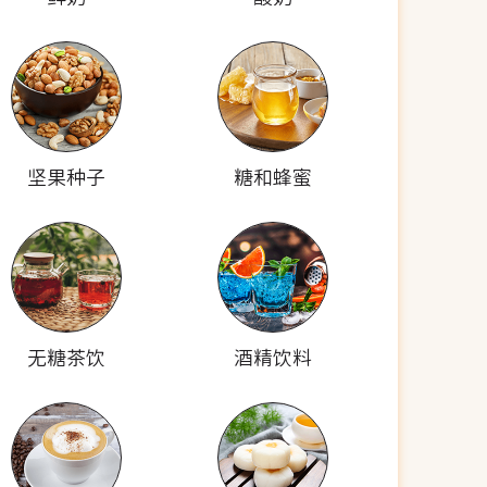
坚果种子
糖和蜂蜜
无糖茶饮
酒精饮料