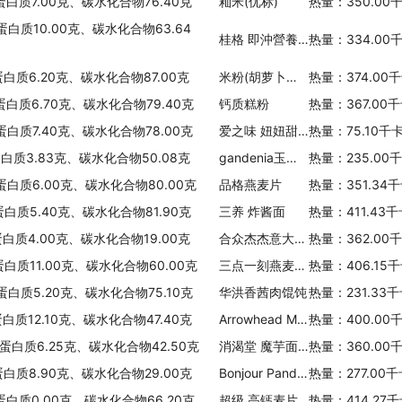
蛋白质7.00克、碳水化合物76.40克
籼米(优标)
热量：350.00
蛋白质10.00克、碳水化合物63.64
桂格 即沖營養燕麥片原味
热量：334.00
蛋白质6.20克、碳水化合物87.00克
米粉(胡萝卜，雀巢 )
热量：374.00
蛋白质6.70克、碳水化合物79.40克
钙质糕粉
热量：367.00
蛋白质7.40克、碳水化合物78.00克
爱之味 妞妞甜八宝
热量：75.10千
蛋白质3.83克、碳水化合物50.08克
gandenia玉米面包
热量：235.00
蛋白质6.00克、碳水化合物80.00克
品格燕麦片
热量：351.34
蛋白质5.40克、碳水化合物81.90克
三养 炸酱面
热量：411.43
蛋白质4.00克、碳水化合物19.00克
合众杰杰意大利面
热量：362.00
蛋白质11.00克、碳水化合物60.00克
三点一刻燕麦薏仁露
热量：406.15
蛋白质5.20克、碳水化合物75.10克
华洪香茜肉馄饨
热量：231.33
白质12.10克、碳水化合物47.40克
Arrowhead Mills Arrowhead传统有机斯佩尔特麦片
热量：400.00
、蛋白质6.25克、碳水化合物42.50克
消渴堂 魔芋面粉(含麦麸)
热量：360.00
蛋白质8.90克、碳水化合物29.00克
Bonjour Pandan Bread
热量：277.00
蛋白质0.00克、碳水化合物66.20克
超级 高钙麦片
热量：414.27