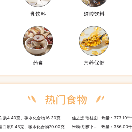
乳饮料
碳酸饮料
药食
营养保健
白质4.40克、碳水化合物16.30克
佳之选 瑶柱面
热量：373.10
、蛋白质9.43克、碳水化合物70.00克
米粉(胡萝卜，亨氏)
热量：386.00