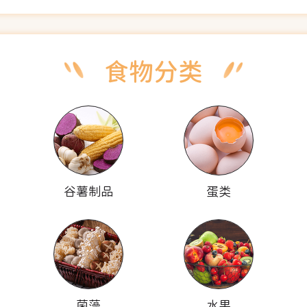
谷薯制品
蛋类
菌藻
水果