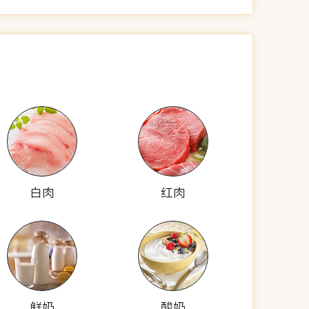
白肉
红肉
鲜奶
酸奶