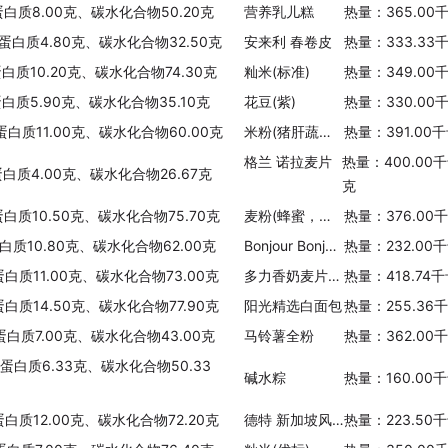
蛋白质8.00克、碳水化合物50.20克
营养乳儿糕
热量：365.00
、蛋白质4.80克、碳水化合物32.50克
安来利 春卷皮
热量：333.33
蛋白质10.20克、碳水化合物74.30克
籼米(标准)
热量：349.00
蛋白质5.90克、碳水化合物35.10克
花豆(紫)
热量：330.00
蛋白质11.00克、碳水化合物60.00克
米粉(猪肝蔬菜，亨氏)
热量：391.00
格兰 诺拉麦片
热量：400.00
蛋白质4.00克、碳水化合物26.67克
克
蛋白质10.50克、碳水化合物75.70克
麦粉(蜂蜜，雀巢 )
热量：376.00
蛋白质10.80克、碳水化合物62.00克
Bonjour Bonjour全麦面包
热量：232.00
蛋白质11.00克、碳水化合物73.00克
多力香奶麦片(原味)
热量：418.74
蛋白质14.50克、碳水化合物77.90克
阳光精选白面包
热量：255.36
蛋白质7.00克、碳水化合物43.00克
马铃薯全粉
热量：362.00
、蛋白质6.33克、碳水化合物50.33
碱水粽
热量：160.00
蛋白质12.00克、碳水化合物72.20克
德特 新加坡风味饭条-什锦风味
热量：223.50