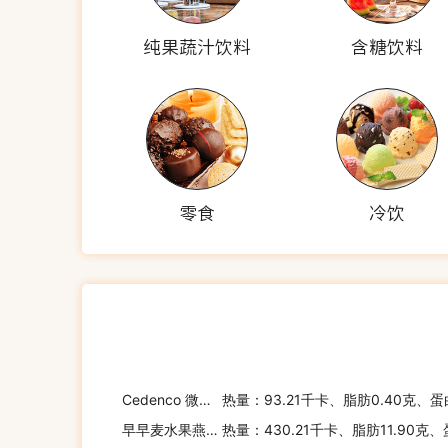
纯果蔬汁饮料
含糖饮料
零食
冷饮
Cedenco 微波甜玉米
热量：93.21千卡、脂肪0.40克、蛋
早早麦水果燕麦片(苹果葡萄口味)
热量：430.21千卡、脂肪11.90克