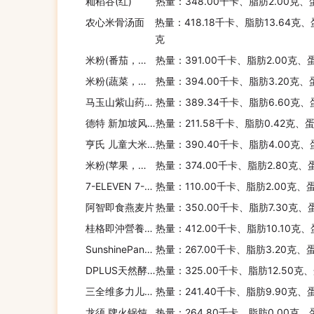
籼稻谷(红)
热量：348.00千卡、脂肪2.00克、
农心米骨汤面
热量：418.18千卡、脂肪13.64克、
克
米粉(番茄，亨氏)
热量：391.00千卡、脂肪2.00克、
米粉(蔬菜，雀巢)
热量：394.00千卡、脂肪3.20克、
马玉山紫山药薏米露
热量：389.34千卡、脂肪6.60克、
德特 新加坡风味饭条-香甜红豆
热量：211.58千卡、脂肪0.42克、
亨氏 儿童大米棒(香蕉蜂蜜口味)
热量：390.40千卡、脂肪4.00克、
米粉(苹果，雀巢 )
热量：374.00千卡、脂肪2.80克、
7-ELEVEN 7-11韩式泡菜凉面
热量：110.00千卡、脂肪2.00克、
阿智即食燕麦片
热量：350.00千卡、脂肪7.30克、
桂格即沖營養燕麥片莓果味
热量：412.00千卡、脂肪10.10克、
SunshinePandanBread
热量：267.00千卡、脂肪3.20克、蛋
DPLUS天然酵母面包
热量：325.00千卡、脂肪12.50克
三全维多力儿童营养饺(鱼肉脆马蹄)
热量：241.40千卡、脂肪9.90克、
龙须 牌火锅炖粉
热量：264.80千卡、脂肪0.00克、