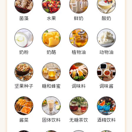
菌藻
水果
鲜奶
酸奶
奶粉
奶酪
植物油
动物油
坚果种子
糖和蜂蜜
调味料
调味酱
酱菜
固体饮料
无糖茶饮
酒精饮料