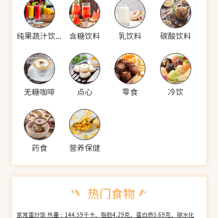
纯果蔬汁饮料
含糖饮料
乳饮料
碳酸饮料
无糖咖啡
点心
零食
冷饮
药食
营养保健
家常蛋炒饭 热量：144.59千卡、脂肪4.29克、蛋白质5.69克、碳水化