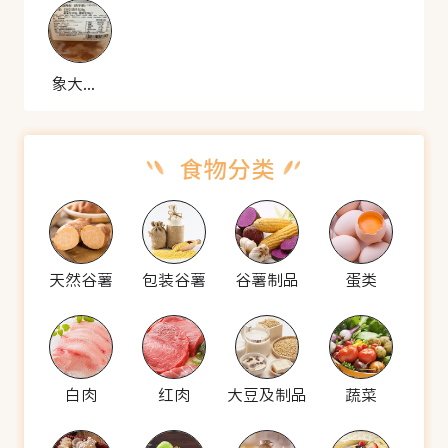
象大厨 雪菜毛豆肉丝
天然谷薯
包装谷薯
谷薯制品
蛋类
白肉
红肉
大豆及制品
蔬菜