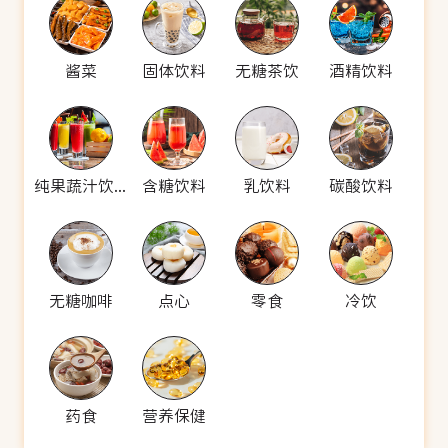
酱菜
固体饮料
无糖茶饮
酒精饮料
纯果蔬汁饮料
含糖饮料
乳饮料
碳酸饮料
无糖咖啡
点心
零食
冷饮
药食
营养保健