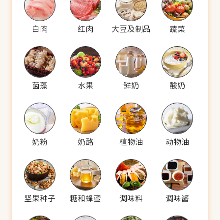
白肉
红肉
大豆及制品
蔬菜
菌藻
水果
鲜奶
酸奶
奶粉
奶酪
植物油
动物油
坚果种子
糖和蜂蜜
调味料
调味酱