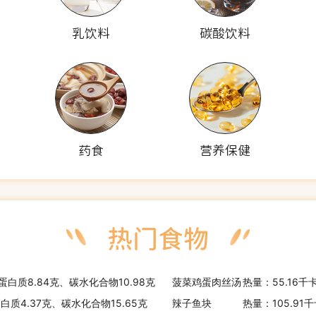
乳饮料
碳酸饮料
药食
营养保健
、蛋白质8.84克、碳水化合物10.98克
菠菜鸡蛋肉丝汤
热量：55.16千
蛋白质4.37克、碳水化合物15.65克
辣子鱼块
热量：105.91