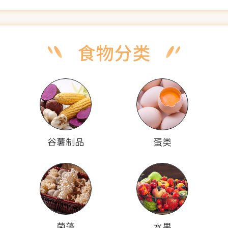
谷薯制品
蛋类
菌藻
水果