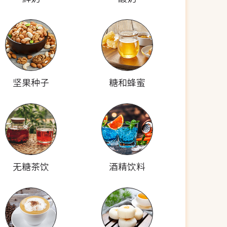
坚果种子
糖和蜂蜜
无糖茶饮
酒精饮料