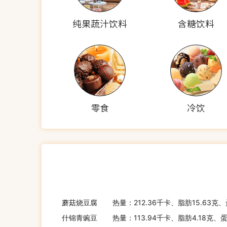
纯果蔬汁饮料
含糖饮料
零食
冷饮
蘑菇烧豆腐
热量：212.36千卡、脂肪15.63克
什锦青豌豆
热量：113.94千卡、脂肪4.18克、