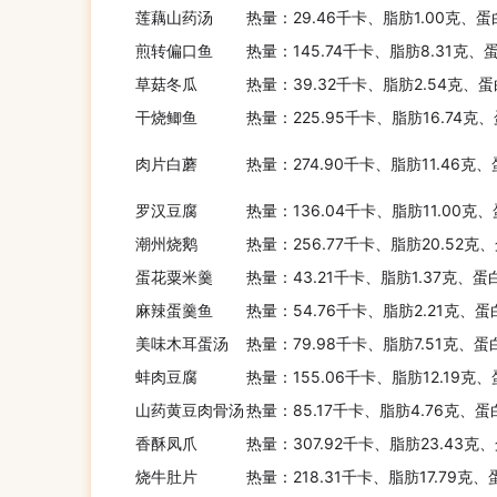
莲藕山药汤
热量：29.46千卡、脂肪1.00克、蛋
煎转偏口鱼
热量：145.74千卡、脂肪8.31克、
草菇冬瓜
热量：39.32千卡、脂肪2.54克、蛋
干烧鲫鱼
热量：225.95千卡、脂肪16.74克
肉片白蘑
热量：274.90千卡、脂肪11.46克、
罗汉豆腐
热量：136.04千卡、脂肪11.00克
潮州烧鹅
热量：256.77千卡、脂肪20.52克
蛋花粟米羹
热量：43.21千卡、脂肪1.37克、蛋
麻辣蛋羹鱼
热量：54.76千卡、脂肪2.21克、蛋
美味木耳蛋汤
热量：79.98千卡、脂肪7.51克、蛋
蚌肉豆腐
热量：155.06千卡、脂肪12.19克
山药黄豆肉骨汤
热量：85.17千卡、脂肪4.76克、蛋
香酥凤爪
热量：307.92千卡、脂肪23.43克
烧牛肚片
热量：218.31千卡、脂肪17.79克、