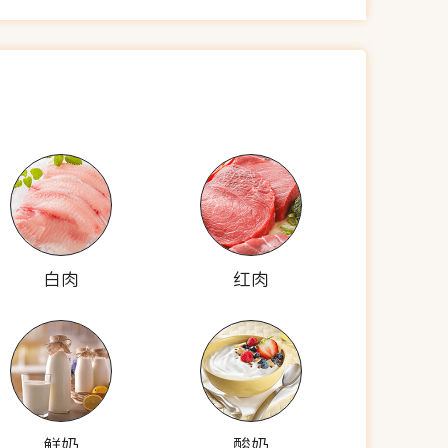
白肉
红肉
鲜奶
酸奶