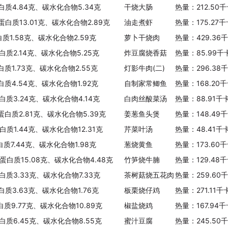
白质4.84克、碳水化合物5.34克
干烧大肠
热量：212.50
、蛋白质13.01克、碳水化合物2.89克
油走煮虾
热量：175.27
白质1.58克、碳水化合物2.59克
萝卜干烧肉
热量：429.36
白质2.14克、碳水化合物5.25克
炸豆腐烧香菇
热量：85.99千
白质1.73克、碳水化合物2.55克
灯影牛肉(二)
热量：296.38
白质4.54克、碳水化合物1.92克
自制家常鲫鱼
热量：168.20
白质3.24克、碳水化合物4.14克
白肉丝酸菜汤
热量：88.91千
、蛋白质2.81克、碳水化合物5.39克
姜葱鱼头煲
热量：148.49
白质1.44克、碳水化合物12.31克
芹菜叶汤
热量：48.41千
白质7.44克、碳水化合物1.98克
葱烧黄鱼
热量：173.60
、蛋白质15.08克、碳水化合物4.48克
竹笋烧牛腩
热量：129.48
白质3.33克、碳水化合物7.33克
茶树菇烧五花肉
热量：259.60
白质3.63克、碳水化合物1.76克
板栗烧仔鸡
热量：271.11
白质9.77克、碳水化合物10.89克
椒盐烧鸡
热量：167.94
白质6.45克、碳水化合物8.55克
蜜汁豆腐
热量：245.50