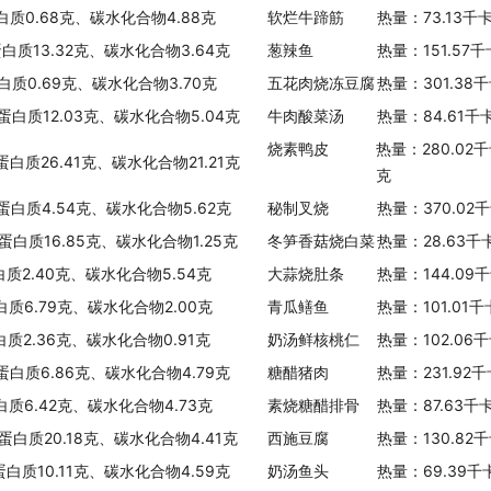
白质0.68克、碳水化合物4.88克
软烂牛蹄筋
热量：73.13千
蛋白质13.32克、碳水化合物3.64克
葱辣鱼
热量：151.57
白质0.69克、碳水化合物3.70克
五花肉烧冻豆腐
热量：301.38
、蛋白质12.03克、碳水化合物5.04克
牛肉酸菜汤
热量：84.61千
烧素鸭皮
热量：280.02
蛋白质26.41克、碳水化合物21.21克
克
、蛋白质4.54克、碳水化合物5.62克
秘制叉烧
热量：370.02
、蛋白质16.85克、碳水化合物1.25克
冬笋香菇烧白菜
热量：28.63千
白质2.40克、碳水化合物5.54克
大蒜烧肚条
热量：144.09
白质6.79克、碳水化合物2.00克
青瓜鳝鱼
热量：101.01
白质2.36克、碳水化合物0.91克
奶汤鲜核桃仁
热量：102.06
、蛋白质6.86克、碳水化合物4.79克
糖醋猪肉
热量：231.92
白质6.42克、碳水化合物4.73克
素烧糖醋排骨
热量：87.63千
、蛋白质20.18克、碳水化合物4.41克
西施豆腐
热量：130.82
蛋白质10.11克、碳水化合物4.59克
奶汤鱼头
热量：69.39千