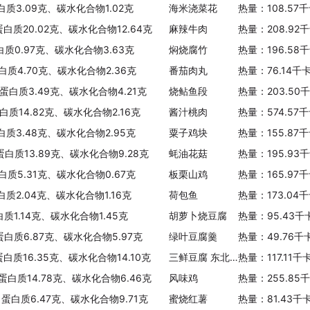
白质3.09克、碳水化合物1.02克
海米浇菜花
热量：108.57
蛋白质20.02克、碳水化合物12.64克
麻辣牛肉
热量：208.92
白质0.97克、碳水化合物3.63克
焖烧腐竹
热量：196.58
白质4.70克、碳水化合物2.36克
番茄肉丸
热量：76.14千
、蛋白质3.49克、碳水化合物4.21克
烧鲇鱼段
热量：203.50
白质14.82克、碳水化合物2.16克
酱汁桃肉
热量：574.57
白质3.48克、碳水化合物2.95克
粟子鸡块
热量：155.87
蛋白质13.89克、碳水化合物9.28克
蚝油花菇
热量：195.93
白质5.31克、碳水化合物0.67克
板栗山鸡
热量：165.97
白质2.04克、碳水化合物1.16克
荷包鱼
热量：173.04
白质1.14克、碳水化合物1.45克
胡萝卜烧豆腐
热量：95.43千
蛋白质6.87克、碳水化合物5.97克
绿叶豆腐羹
热量：49.76千
蛋白质16.35克、碳水化合物14.10克
三鲜豆腐 东北风味
热量：117.11
、蛋白质14.78克、碳水化合物6.46克
风味鸡
热量：255.85
、蛋白质6.47克、碳水化合物9.71克
蜜烧红薯
热量：81.43千