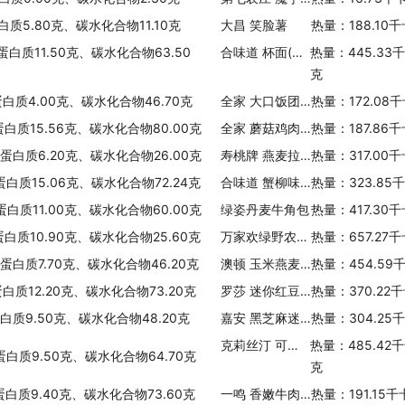
白质5.80克、碳水化合物11.10克
大昌 笑脸薯
热量：188.10
蛋白质11.50克、碳水化合物63.50
合味道 杯面(鸡肉味)
热量：445.33
克
蛋白质4.00克、碳水化合物46.70克
全家 大口饭团(新奥尔良烤鸡)
热量：172.08
蛋白质15.56克、碳水化合物80.00克
全家 蘑菇鸡肉笔管面
热量：187.86
、蛋白质6.20克、碳水化合物26.00克
寿桃牌 燕麦拉面(扇贝汤味)
热量：317.00
蛋白质15.06克、碳水化合物72.24克
合味道 蟹柳味杯面
热量：323.85
蛋白质11.00克、碳水化合物60.00克
绿姿丹麦牛角包
热量：417.30
蛋白质10.90克、碳水化合物25.60克
万家欢绿野农庄之淮山莲子面
热量：657.27
、蛋白质7.70克、碳水化合物46.20克
澳顿 玉米燕麦浆
热量：454.59
蛋白质12.20克、碳水化合物73.20克
罗莎 迷你红豆包
热量：370.22
蛋白质9.50克、碳水化合物48.20克
嘉安 黑芝麻迷你汤圆
热量：304.25
克莉丝汀 可口脆面包(番茄味)
热量：485.42
蛋白质9.50克、碳水化合物64.70克
克
蛋白质9.40克、碳水化合物73.60克
一鸣 香嫩牛肉汉堡面包(调理面包)
热量：191.15