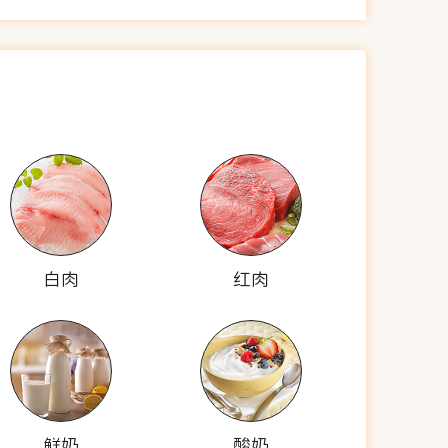
白肉
红肉
鲜奶
酸奶