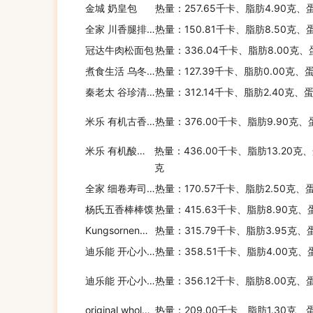
金城 奶皇包
热量：257.65千卡、脂肪4.90克、
全家 川香腿排菜饭
热量：150.81千卡、脂肪8.50克、
冠达牛肉松面包
热量：336.04千卡、脂肪8.00克、
煮食生活 乌冬面
热量：127.39千卡、脂肪0.00克、
秦老太 谷珍清丽餐谷物粉
热量：312.14千卡、脂肪2.40克、
米乐 有机古香谷物什锦麦片
热量：376.00千卡、脂肪9.90克、
米乐 有机酸奶柠檬脆麦片
热量：436.00千卡、脂肪13.20克、
克
全家 细卷寿司组合
热量：170.57千卡、脂肪2.50克、
杨氏五香棒棒馍
热量：415.63千卡、脂肪8.90克、
Kungsornen瑞典松饼粉
热量：315.79千卡、脂肪3.95克、
迪乐能 开心小水饺(虾仁蔬菜)
热量：358.51千卡、脂肪4.00克、
迪乐能 开心小水饺(玉米蛋黄猪肉)
热量：356.12千卡、脂肪8.00克、
original wholemeal Original Wholemeal 纯麦包
热量：209.00千卡、脂肪1.30克、