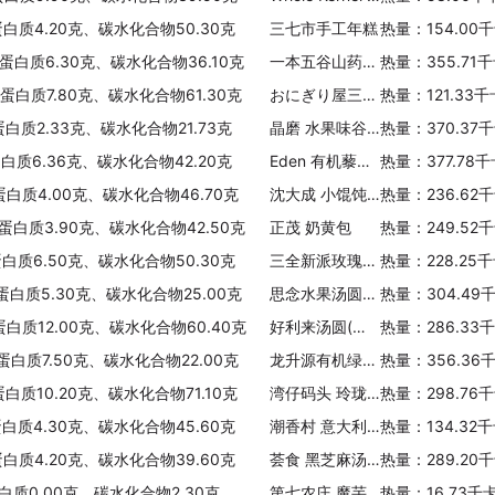
蛋白质4.20克、碳水化合物50.30克
三七市手工年糕
热量：154.00
、蛋白质6.30克、碳水化合物36.10克
一本五谷山药蔬麦餐
热量：355.71
、蛋白质7.80克、碳水化合物61.30克
おにぎり屋三角饭团(鸡肉沙拉)
热量：121.33
蛋白质2.33克、碳水化合物21.73克
晶磨 水果味谷物麦圈
热量：370.37
蛋白质6.36克、碳水化合物42.20克
Eden 有机藜麦(无麸质)
热量：377.78
蛋白质4.00克、碳水化合物46.70克
沈大成 小馄饨(鲜肉香菇)
热量：236.62
、蛋白质3.90克、碳水化合物42.50克
正茂 奶黄包
热量：249.52
蛋白质6.50克、碳水化合物50.30克
三全新派玫瑰豆沙汤圆
热量：228.25
、蛋白质5.30克、碳水化合物25.00克
思念水果汤圆(清新草莓)
热量：304.49
蛋白质12.00克、碳水化合物60.40克
好利来汤圆(红豆沙口味)
热量：286.33
、蛋白质7.50克、碳水化合物22.00克
龙升源有机绿芦笋面
热量：356.36
白质10.20克、碳水化合物71.10克
湾仔码头 玲珑汤圆(黑芝麻紫糯米)
热量：298.76
蛋白质4.30克、碳水化合物45.60克
潮香村 意大利风味番茄肉酱面
热量：134.32
蛋白质4.20克、碳水化合物39.60克
荟食 黑芝麻汤圆
热量：289.20
白质0.00克、碳水化合物2.30克
第七农庄 魔芋丝
热量：16.73千