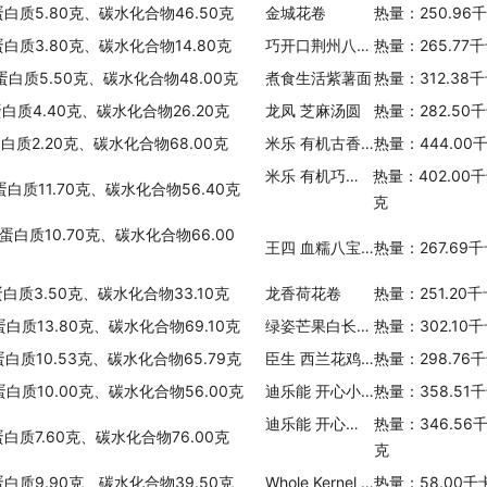
蛋白质5.80克、碳水化合物46.50克
金城花卷
热量：250.96
蛋白质3.80克、碳水化合物14.80克
巧开口荆州八宝饭
热量：265.77
蛋白质5.50克、碳水化合物48.00克
煮食生活紫薯面
热量：312.38
蛋白质4.40克、碳水化合物26.20克
龙凤 芝麻汤圆
热量：282.50
蛋白质2.20克、碳水化合物68.00克
米乐 有机古香脆麦片
热量：444.00
米乐 有机巧克力什锦麦片
热量：402.00
蛋白质11.70克、碳水化合物56.40克
克
蛋白质10.70克、碳水化合物66.00
王四 血糯八宝饭
热量：267.69
蛋白质3.50克、碳水化合物33.10克
龙香荷花卷
热量：251.20
蛋白质13.80克、碳水化合物69.10克
绿姿芒果白长棒面包
热量：302.10
蛋白质10.53克、碳水化合物65.79克
臣生 西兰花鸡蛋小面片
热量：298.76
蛋白质10.00克、碳水化合物56.00克
迪乐能 开心小水饺(鱼肉蔬菜)
热量：358.51
迪乐能 开心小水饺(蛋黄南瓜猪肉)
热量：346.56
蛋白质7.60克、碳水化合物76.00克
克
蛋白质9.90克、碳水化合物39.50克
Whole Kernel Corn 金黄栗米粒
热量：58.00千