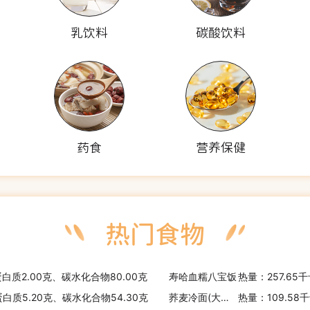
乳饮料
碳酸饮料
药食
营养保健
蛋白质2.00克、碳水化合物80.00克
寿哈血糯八宝饭
热量：257.65
蛋白质5.20克、碳水化合物54.30克
荞麦冷面(大同江)
热量：109.58