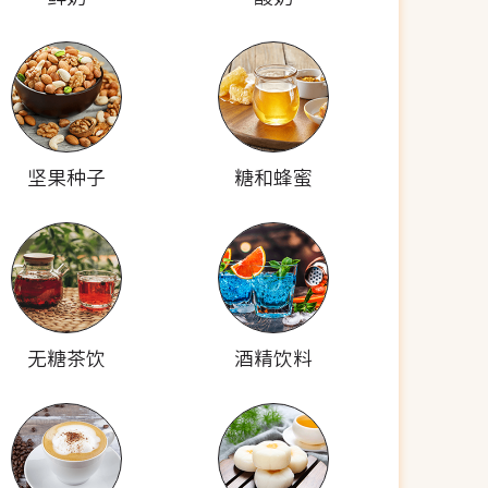
坚果种子
糖和蜂蜜
无糖茶饮
酒精饮料