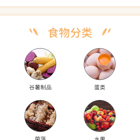
谷薯制品
蛋类
菌藻
水果