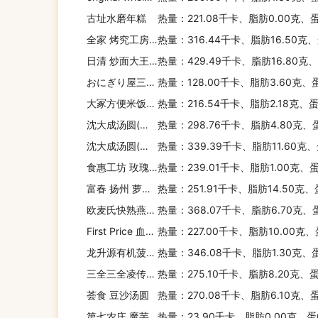
古址水磨年糕
热量：221.08千卡、脂肪0.00克、
全家 烤究工房老式唱片面包(热加工)
热量：316.44千卡、脂肪16.50克
日清 炒面大王(糖醋排骨风味)
热量：429.49千卡、脂肪16.80克
おにぎり屋三角饭团(三文鱼沙拉)
热量：128.00千卡、脂肪3.60克、
大冢方便米饭香菇烧鸡
热量：216.54千卡、脂肪2.18克、
沈大成汤圆(豆沙桂花)
热量：298.76千卡、脂肪4.80克、
沈大成汤圆(黑芝麻)
热量：339.39千卡、脂肪11.60克
食惠工坊 玫瑰之爱(粗粮玫瑰)
热量：239.01千卡、脂肪1.00克、
富春 扬州 萝卜丝包
热量：251.91千卡、脂肪14.50克
欧麦氏快熟燕麦片
热量：368.07千卡、脂肪6.70克、
First Price 血糯芝麻汤圆
热量：227.00千卡、脂肪10.00克
龙升源有机菠菜面
热量：346.08千卡、脂肪1.30克、蛋
三全三全凌传统大汤圆原香黑芝麻
热量：275.10千卡、脂肪8.20克、
荟食 豆沙汤圆
热量：270.08千卡、脂肪6.10克、
第七农庄 魔芋纤纤面
热量：23.90千卡、脂肪0.00克、蛋