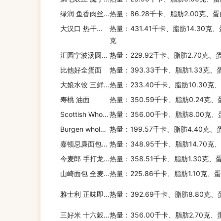
绿润 鱼香肉丝米饭套餐(中式菜肴)
热量：86.28千卡、脂肪2.00克、蛋
大汉口 热干面(川味热干面)
热量：431.41千卡、脂肪14.30克、
克
汇园宁波汤圆(豆沙馅)
热量：229.92千卡、脂肪2.70克、
比他好全蛋面
热量：393.33千卡、脂肪1.33克、
大娘水饺 三鲜水饺(鲜肉白菜馅)
热量：233.40千卡、脂肪10.30克
寿桃 油面
热量：350.59千卡、脂肪0.24克、
Scottish Whole Rolled Porridge Oats
热量：356.00千卡、脂肪8.00克、
Burgen wholegrain+oat bread
热量：199.57千卡、脂肪4.40克、
嘉顿忌廉面包(巧克力味)
热量：348.95千卡、脂肪14.70克
今麦郎 手打龙须面
热量：358.51千卡、脂肪1.30克、
山崎面包 全麦土司
热量：225.86千卡、脂肪1.10克、
雅士利 正味即食燕麦片
热量：392.69千卡、脂肪8.80克、
三好米 十六穀米
热量：356.00千卡、脂肪2.70克、