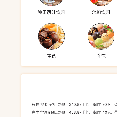
纯果蔬汁饮料
含糖饮料
零食
冷饮
秋林 契卡面包
热量：340.82千卡、脂肪1.20克、
腾丰 宁波汤团粉
热量：453.87千卡、脂肪1.40克、