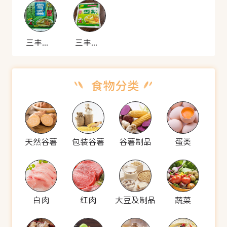
三丰可味 雪菜
三丰可味 雪菜
天然谷薯
包装谷薯
谷薯制品
蛋类
白肉
红肉
大豆及制品
蔬菜