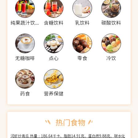
纯果蔬汁饮料
含糖饮料
乳饮料
碳酸饮料
无糖咖啡
点心
零食
冷饮
药食
营养保健
河虾炒青瓜 热量：186.64千卡、脂肪14.91克、蛋白质9.88克、碳水化