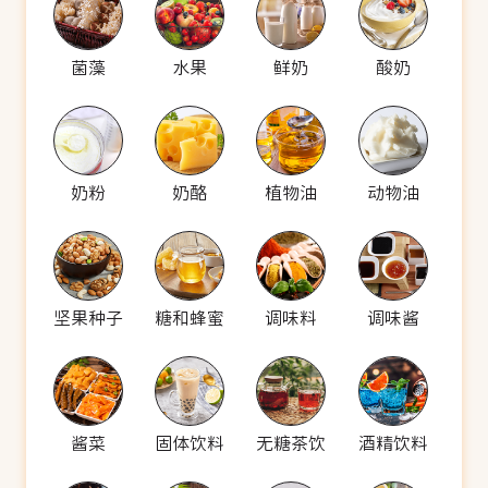
菌藻
水果
鲜奶
酸奶
奶粉
奶酪
植物油
动物油
坚果种子
糖和蜂蜜
调味料
调味酱
酱菜
固体饮料
无糖茶饮
酒精饮料