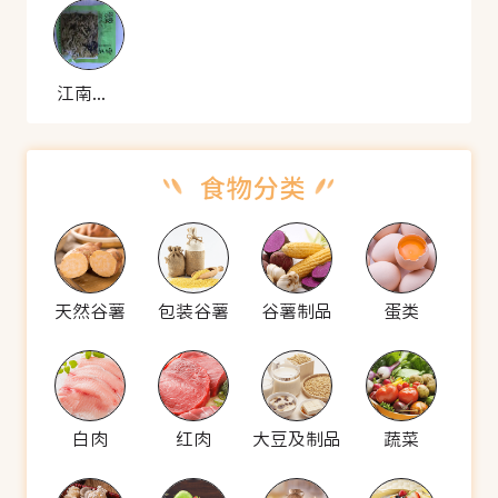
江南小菜 雪菜笋
天然谷薯
包装谷薯
谷薯制品
蛋类
白肉
红肉
大豆及制品
蔬菜