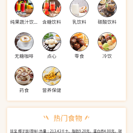
纯果蔬汁饮料
含糖饮料
乳饮料
碳酸饮料
无糖咖啡
点心
零食
冷饮
药食
营养保健
琼宝 椰子饭(原味) 热量：213.43千卡、脂肪9.20克、蛋白质4.00克、碳