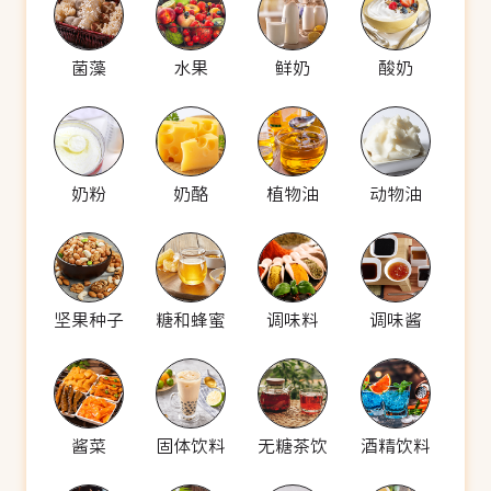
菌藻
水果
鲜奶
酸奶
奶粉
奶酪
植物油
动物油
坚果种子
糖和蜂蜜
调味料
调味酱
酱菜
固体饮料
无糖茶饮
酒精饮料