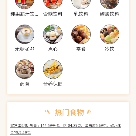
纯果蔬汁饮料
含糖饮料
乳饮料
碳酸饮料
无糖咖啡
点心
零食
冷饮
药食
营养保健
家常蛋炒饭 热量：144.59千卡、脂肪4.29克、蛋白质5.69克、碳水化
合物21.19克