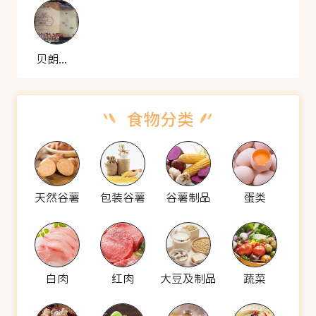
贝朗司 蔓越莓切片
天然谷薯
包装谷薯
谷薯制品
蛋类
白肉
红肉
大豆及制品
蔬菜