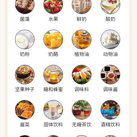
菌藻
水果
鲜奶
酸奶
奶粉
奶酪
植物油
动物油
坚果种子
糖和蜂蜜
调味料
调味酱
酱菜
固体饮料
无糖茶饮
酒精饮料