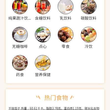
纯果蔬汁饮料
含糖饮料
乳饮料
碳酸饮料
无糖咖啡
点心
零食
冷饮
药食
营养保健
干烧茄子 热量：60.61千卡、脂肪3.78克、蛋白质1.19克、碳水化合物