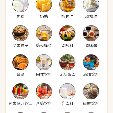
奶粉
奶酪
植物油
动物油
坚果种子
糖和蜂蜜
调味料
调味酱
酱菜
固体饮料
无糖茶饮
酒精饮料
纯果蔬汁饮料
含糖饮料
乳饮料
碳酸饮料