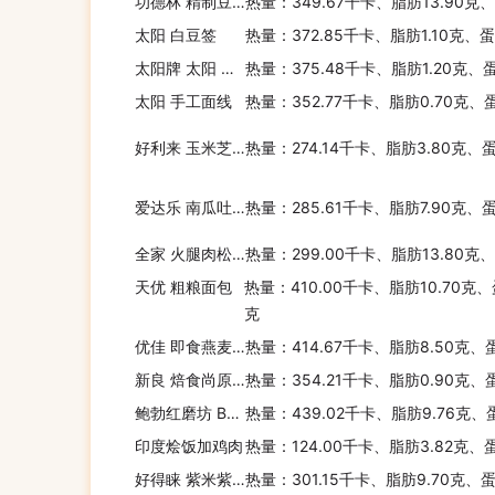
功德林 精制豆沙包
热量：349.67千卡、脂肪13.90克
太阳 白豆签
热量：372.85千卡、脂肪1.10克、蛋
太阳牌 太阳 鸡蛋面
热量：375.48千卡、脂肪1.20克、
太阳 手工面线
热量：352.77千卡、脂肪0.70克、
好利来 玉米芝士面包
热量：274.14千卡、脂肪3.80克、
爱达乐 南瓜吐司
热量：285.61千卡、脂肪7.90克、
全家 火腿肉松卷面包
热量：299.00千卡、脂肪13.80克
天优 粗粮面包
热量：410.00千卡、脂肪10.70克、
克
优佳 即食燕麦片
热量：414.67千卡、脂肪8.50克、
新良 焙食尚原味面包粉
热量：354.21千卡、脂肪0.90克、
鲍勃红磨坊 BOB'SREDMILL十种谷物面包粉
热量：439.02千卡、脂肪9.76克、
印度烩饭加鸡肉
热量：124.00千卡、脂肪3.82克、
好得睐 紫米紫薯包
热量：301.15千卡、脂肪9.70克、