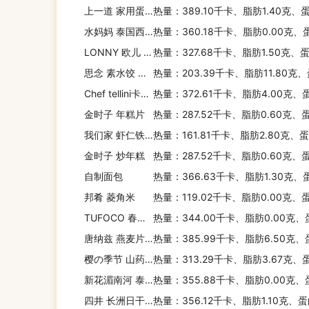
上一道 家用蛋糕粉
热量：389.10千卡、脂肪1.40克、
水妈妈 泰国西米
热量：360.18千卡、脂肪0.00克、
LONNY 欧儿 五行活力面
热量：327.68千卡、脂肪1.50克、
思念 素水饺 鸡蛋韭菜
热量：203.39千卡、脂肪11.80克
Chef tellini卡邦尼 Chef Tellini 特丽尼 芦笋意米
热量：372.61千卡、脂肪4.00克、
金时子 年糕片
热量：287.52千卡、脂肪0.60克、
我们家 虾仁铁板烧炒饭
热量：161.81千卡、脂肪2.80克、
金时子 炒年糕
热量：287.52千卡、脂肪0.60克、
自制面包
热量：366.63千卡、脂肪1.30克、
邦肴 菱角米
热量：119.02千卡、脂肪0.00克、
TUFOCO 春卷皮
热量：344.00千卡、脂肪0.00克、
唐纳兹 燕麦片(原味)
热量：385.99千卡、脂肪6.50克、
樱の季节 山药薏米芡实粉
热量：313.29千卡、脂肪3.67克、
新花湄南河 泰国乌汶茉莉香米
热量：355.88千卡、脂肪0.00克、
四井 长洲日干细面
热量：356.12千卡、脂肪1.10克、