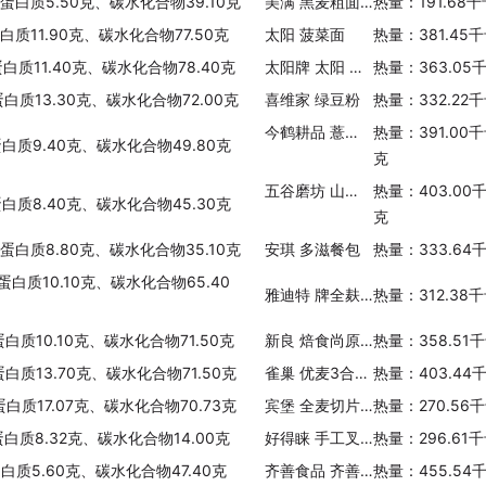
、蛋白质5.50克、碳水化合物39.10克
美满 黑麦粗面包
热量：191.68
白质11.90克、碳水化合物77.50克
太阳 菠菜面
热量：381.45
蛋白质11.40克、碳水化合物78.40克
太阳牌 太阳 全麦面线
热量：363.05
蛋白质13.30克、碳水化合物72.00克
喜维家 绿豆粉
热量：332.22
今鹤耕品 薏仁米红豆黑芝麻葛根糙米 燕麦 荞麦 山楂粉
热量：391.00
蛋白质9.40克、碳水化合物49.80克
克
五谷磨坊 山药燕麦红豆粉
热量：403.00
蛋白质8.40克、碳水化合物45.30克
克
、蛋白质8.80克、碳水化合物35.10克
安琪 多滋餐包
热量：333.64
蛋白质10.10克、碳水化合物65.40
雅迪特 牌全麸麦片
热量：312.38
蛋白质10.10克、碳水化合物71.50克
新良 焙食尚原味蛋糕粉
热量：358.51
蛋白质13.70克、碳水化合物71.50克
雀巢 优麦3合1牛奶燕麦片
热量：403.44
蛋白质17.07克、碳水化合物70.73克
宾堡 全麦切片面包(全谷物)
热量：270.56
蛋白质8.32克、碳水化合物14.00克
好得睐 手工叉烧包
热量：296.61
蛋白质5.60克、碳水化合物47.40克
齐善食品 齐善罗汉斋面
热量：455.54