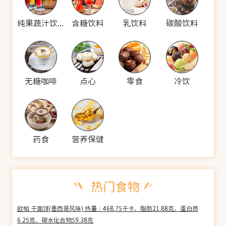
纯果蔬汁饮料
含糖饮料
乳饮料
碳酸饮料
无糖咖啡
点心
零食
冷饮
药食
营养保健
欧帕 干面饼(墨西哥风味) 热量：468.75千卡、脂肪21.88克、蛋白质
6.25克、碳水化合物59.38克