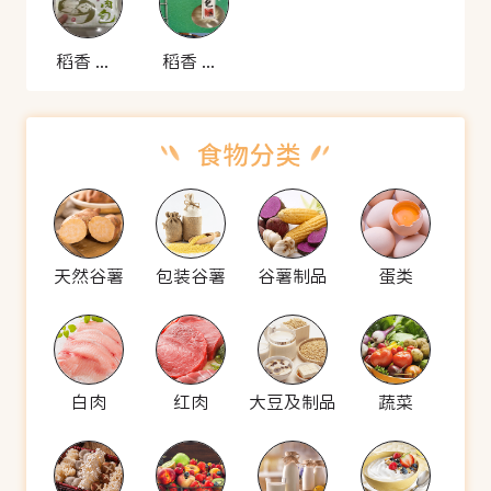
稻香 菜肉包
稻香 菜肉包
天然谷薯
包装谷薯
谷薯制品
蛋类
白肉
红肉
大豆及制品
蔬菜